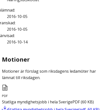
nlämnad
:
2016-10-05
ranskad
:
2016-10-05
änvisad
:
2016-10-14
Motioner
Motioner är förslag som riksdagens ledamöter har
lämnat till riksdagen.
PDF
Statliga myndighetsjobb i hela Sverige
PDF
(
60
KB
)
Statliga myndighetsjobb i hela Sverige
(
pdf
,
60
KB
)