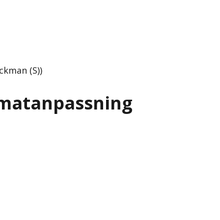
ckman (S))
limatanpassning