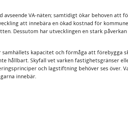
ld avseende VA-näten; samtidigt ökar behoven att fö
eckling att innebära en ökad kostnad för kommun
atten. Dessutom har utvecklingen en stark påverkan
är samhällets kapacitet och förmåga att förebygga 
nte hållbart. Skyfall vet varken fastighetsgränser 
ieringsprinciper och lagstiftning behöver ses över
garna innebär.