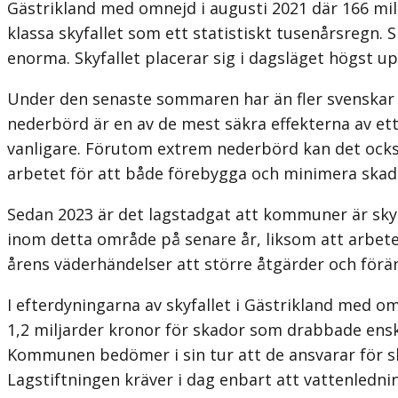
Gästrikland med omnejd i augusti 2021 där 166 mil
klassa skyfallet som ett statistiskt tusenårsregn. 
enorma. Skyfallet placerar sig i dagsläget högst u
Under den senaste sommaren har än fler svenskar d
nederbörd är en av de mest säkra effekterna av ett
vanligare. Förutom extrem nederbörd kan det ocks
arbetet för att både förebygga och minimera skad
Sedan 2023 är det lagstadgat att kommuner är skyld
inom detta område på senare år, liksom att arbete
årens väderhändelser att större åtgärder och förä
I efterdyningarna av skyfallet i Gästrikland med 
1,2 miljarder kronor för skador som drabbade ens
Kommunen bedömer i sin tur att de ansvarar för sk
Lagstiftningen kräver i dag enbart att vattenlednin