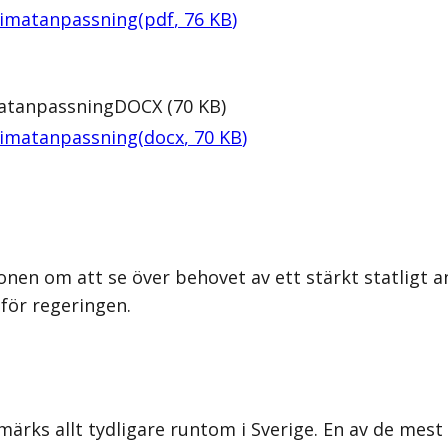
klimatanpassning
(
pdf
,
76
KB
)
matanpassning
DOCX
(
70
KB
)
klimatanpassning
(
docx
,
70
KB
)
nen om att se över behovet av ett stärkt statligt a
för regeringen.
ärks allt tydligare runtom i Sverige. En av de mest 