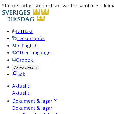
Stärkt statligt stöd och ansvar för samhällets kl
Lättläst
Teckenspråk
In English
Other languages
Ordbok
Aktivera lyssna
Sök
Aktuellt
Aktuellt
Dokument & lagar
Dokument & lagar