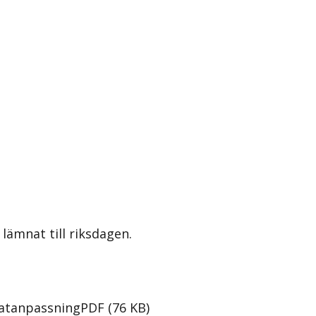
lämnat till riksdagen.
matanpassning
PDF
(
76
KB
)