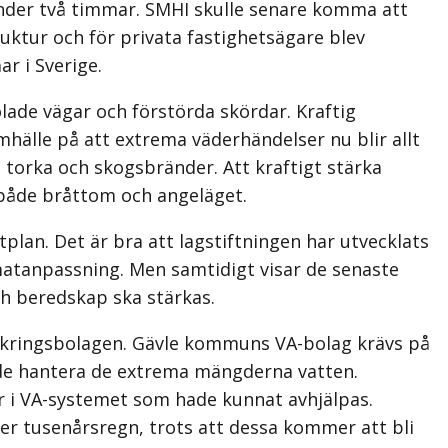
 under två timmar. SMHI skulle senare komma att
uktur och för privata fastighets­ägare blev
r i Sverige.
lade vägar och förstörda skördar. Kraftig
mhälle på att extrema väderhändelser nu blir allt
torka och skogsbränder. Att kraftigt stärka
både bråttom och angeläget.
plan. Det är bra att lagstiftningen har utvecklats
mat­anpassning. Men samtidigt visar de senaste
ch beredskap ska stärkas.
rsäkringsbolagen. Gävle kommuns VA-bolag krävs på
nde hantera de extrema mängderna vatten.
r i VA-systemet som hade kunnat avhjälpas.
ller tusenårsregn, trots att dessa kommer att bli