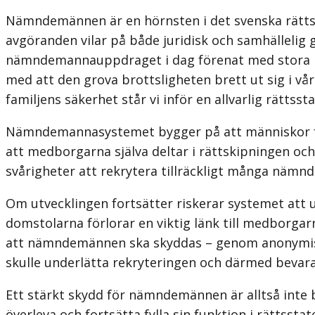
Nämndemännen är en hörnsten i det svenska rättssys
avgöranden vilar på både juridisk och samhällelig g
nämndemannauppdraget i dag förenat med stora riske
med att den grova brottsligheten brett ut sig i vå
familjens säkerhet står vi inför en allvarlig rättsst
Nämndemannasystemet bygger på att människor från 
att medborgarna själva deltar i rättskipningen oc
svårigheter att rekrytera tillräckligt många nämnd
Om utvecklingen fortsätter riskerar systemet att ur
domstolarna förlorar en viktig länk till medborg
att nämndemännen ska skyddas – genom anonymiseri
skulle underlätta rekryteringen och därmed bevara
Ett stärkt skydd för nämndemännen är alltså inte 
överleva och fortsätta fylla sin funktion i rättsstat