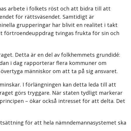
rbete i folkets röst och att bidra till att
endet för rätts­väsendet. Samtidigt är
lla grupperingar har blivit en realitet i takt
kt förtroendeuppdrag tvingas frukta för sin och
aget. Detta är en del av folkhemmets grundidé:
redan i dag rapporterar flera kommuner om
 övertyga människor om att ta på sig ansvaret.
inskar. I förlängningen kan detta leda till att
aget görs tryggare. När staten tydligt markerar
ncipen – ökar också intresset för att delta. Det
örutsättning för att hela nämndemannasystemet ska