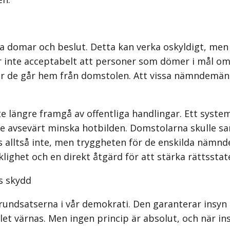
 domar och beslut. Detta kan verka oskyldigt, men
 är inte acceptabelt att personer som dömer i mål o
är de går hem från domstolen. Att vissa nämndemän 
längre framgå av offentliga handlingar. Ett system
e avsevärt minska hotbilden. Domstolarna skulle sam
 alltså inte, men tryggheten för de enskilda nämnd
lighet och en direkt åtgärd för att stärka rättsstat
s skydd
grundsatserna i vår demokrati. Den garanterar insy
et värnas. Men ingen princip är absolut, och när insy