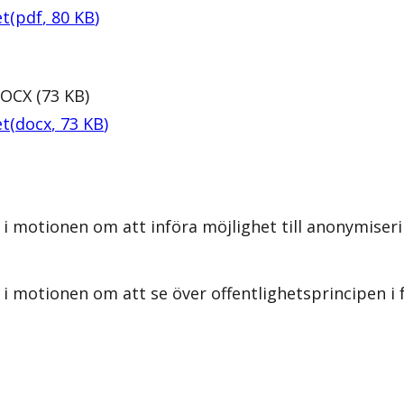
et
(
pdf
,
80
KB
)
OCX
(
73
KB
)
et
(
docx
,
73
KB
)
 i motionen om att införa möjlighet till anonymise
 i motionen om att se över offentlighetsprincipen 