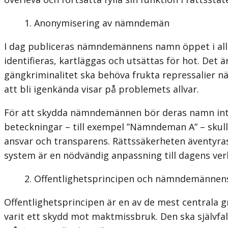
Anonymisering av nämndemän
I dag publiceras nämndemännens namn öppet i alla
identifieras, kartläggas och utsättas för hot. Det
gängkriminalitet ska behöva frukta repressalier n
att bli igenkända visar på problemets allvar.
För att skydda nämndemännen bör deras namn inte 
beteckningar – till exempel ”Nämndeman A” – skull
ansvar och transparens. Rättssäkerheten äventyras
system är en nödvändig anpassning till dagens verk
Offentlighetsprincipen och nämndemännen
Offentlighetsprincipen är en av de mest centrala 
varit ett skydd mot maktmissbruk. Den ska självfall