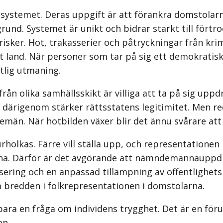
temet. Deras uppgift är att förankra domstolarnas a
rund. Systemet är unikt och bidrar starkt till förtro
r. Hot, trakasserier och påtryckningar från krimine
rt land. När personer som tar på sig ett demokratis
atlig utmaning.
olika samhällsskikt är villiga att ta på sig uppdr
h därigenom stärker rättsstatens legitimitet. Men 
emän. När hotbilden växer blir det ännu svårare att
holkas. Färre vill ställa upp, och representationen m
arna. Därför är det avgörande att nämndemannauppdr
ng och en anpassad tillämpning av offentlighetspri
 bredden i folkrepresentationen i domstolarna.
bara en fråga om individens trygghet. Det är en f
en.