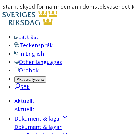
Stärkt skydd för nämndemän i domstolsväsendet Mo
Lättläst
Teckenspråk
In English
Other languages
Ordbok
Aktivera lyssna
Sök
Aktuellt
Aktuellt
Dokument & lagar
Dokument & lagar