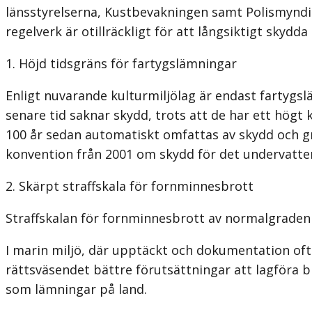
länsstyrelserna, Kustbevakningen samt Polismyndig
regelverk är otillräckligt för att lång­siktigt skydd
1. Höjd tidsgräns för fartygslämningar
Enligt nuvarande kulturmiljölag är endast fartygs
senare tid saknar skydd, trots att de har ett högt 
100 år sedan automatiskt omfattas av skydd och grä
konvention från 2001 om skydd för det undervatte
2. Skärpt straffskala för fornminnesbrott
Straffskalan för fornminnesbrott av normalgraden s
I marin miljö, där upptäckt och dokumentation ofta 
rättsväsendet bättre förutsättningar att lagföra 
som lämningar på land.