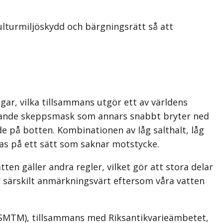
ulturmiljöskydd och bärgningsrätt så att
ngar, vilka tillsammans utgör ett av världens
äätande skeppsmask som annars snabbt bryter ned
ade på botten. Kombinationen av låg salthalt, låg
aras på ett sätt som saknar motstycke.
ten gäller andra regler, vilket gör att stora delar
 särskilt anmärkningsvärt eftersom våra vatten
(SMTM), tillsammans med Riksantikvarieämbetet,