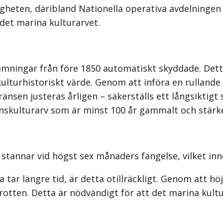
heten, däribland Nationella operativa avdelningen 
a det marina kulturarvet.
lämningar från före 1850 automatiskt skyddade. Det
kulturhistoriskt värde. Genom att införa en rullande
nsen justeras årligen – säkerställs ett långsiktigt 
nskulturarv som är minst 100 år gammalt och stärke
tannar vid högst sex månaders fängelse, vilket inne
tar längre tid, är detta otillräckligt. Genom att hö
brotten. Detta är nödvändigt för att det marina kul