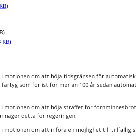
KB
)
B
)
3
KB
)
 i motionen om att höja tidsgränsen för automatiskt
r fartyg som förlist för mer än 100 år sedan automa
i motionen om att höja straffet för fornminnesbrott 
kännager detta för regeringen.
 motionen om att införa en möjlighet till tillfälli