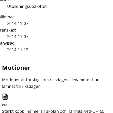
Utbildningsutskottet
nlämnad
:
2014-11-07
ranskad
:
2014-11-07
änvisad
:
2014-11-12
Motioner
Motioner är förslag som riksdagens ledamöter har
lämnat till riksdagen.
PDF
Stärkt koppling mellan skolan och näringslivet
PDF
(
65