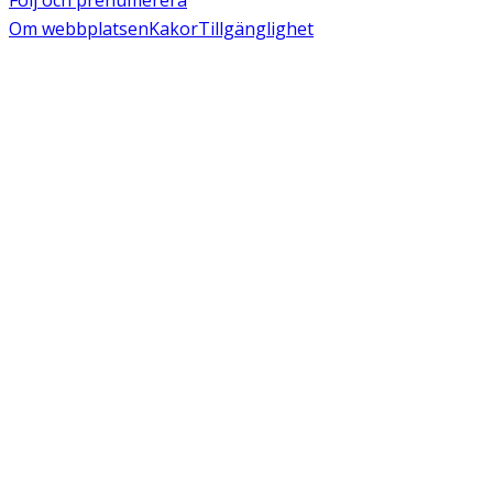
Följ och prenumerera
Om webbplatsen
Kakor
Tillgänglighet