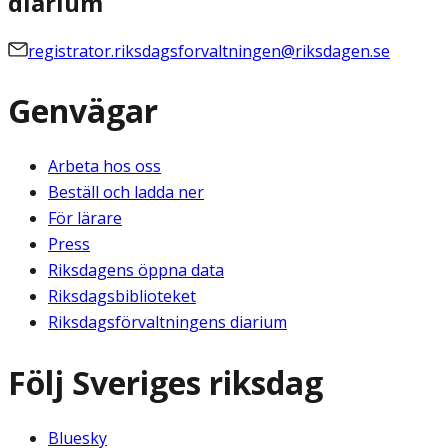
diarium
registrator.riksdagsforvaltningen@riksdagen.se
Genvägar
Arbeta hos oss
Beställ och ladda ner
För lärare
Press
Riksdagens öppna data
Riksdagsbiblioteket
Riksdagsförvaltningens diarium
Följ Sveriges riksdag
Bluesky