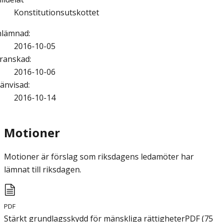
Konstitutionsutskottet
nlämnad
:
2016-10-05
ranskad
:
2016-10-06
änvisad
:
2016-10-14
Motioner
Motioner är förslag som riksdagens ledamöter har
lämnat till riksdagen.
PDF
Stärkt grundlagsskydd för mänskliga rättigheter
PDF
(
75