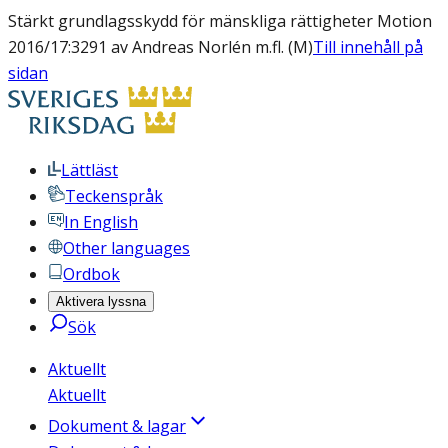
Stärkt grundlagsskydd för mänskliga rättigheter Motion
2016/17:3291 av Andreas Norlén m.fl. (M)
Till innehåll på
sidan
Lättläst
Teckenspråk
In English
Other languages
Ordbok
Aktivera lyssna
Sök
Aktuellt
Aktuellt
Dokument & lagar