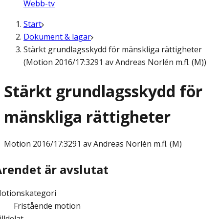
Webb-tv
Start
Dokument & lagar
Stärkt grundlagsskydd för mänskliga rättigheter
(Motion 2016/17:3291 av Andreas Norlén m.fl. (M))
Stärkt grundlagsskydd för
mänskliga rättigheter
Motion
2016/17:3291 av Andreas Norlén m.fl. (M)
Ärendet är avslutat
otionskategori
Fristående motion
illdelat