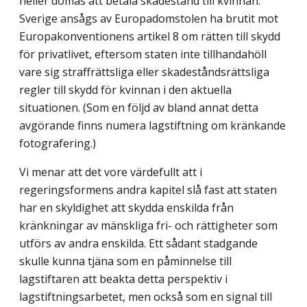
heller dömas att betala skadestånd till kvinnan.
Sverige ansågs av Europadomstolen ha brutit mot
Europakonventionens artikel 8 om rätten till skydd
för privatlivet, eftersom staten inte tillhandahöll
vare sig straffrättsliga eller skadeståndsrättsliga
regler till skydd för kvinnan i den aktuella
situationen. (Som en följd av bland annat detta
avgörande finns numera lagstiftning om kränkande
fotografering.)
Vi menar att det vore värdefullt att i
regeringsformens andra kapitel slå fast att staten
har en skyldighet att skydda enskilda från
kränkningar av mänskliga fri- och rättigheter som
utförs av andra enskilda. Ett sådant stadgande
skulle kunna tjäna som en påminnelse till
lagstiftaren att beakta detta perspektiv i
lagstiftningsarbetet, men också som en signal till