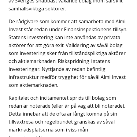
av Sveriges snabbast växande bolag inom särskilt
samhällsviktiga sektorer.
De rådgivare som kommer att samarbeta med Almi
Invest står redan under Finans­inspektionens tillsyn.
Statens investering kan inte användas av privata
aktörer för att göra exit. Validering av såväl bolag
som investering sker från tillståndspliktiga aktörer
och aktiemarknaden. Riskspridning i statens
investeringar. Nyttjande av redan befintlig
infrastruktur medför trygghet för såväl Almi Invest
som aktiemarknaden.
Kapitalet och incitamentet sprids till bolag som
redan är noterade (eller är på väg att bli noterade).
Detta innebär att de ofta är långt komna på sin
tillväxtresa och regelbun­det granskas av såväl
marknadsplatserna som i viss mån