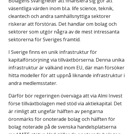
Bolagens svårigheter att finansiera sig gör att
väsentliga värden inom bl.a. life science, teknik,
cleantech och andra samhällsnyttiga sektorer
riskerar att förstöras. Det handlar om bolag och
sektorer som utgör några av de mest intressanta
sektorerna för Sveriges framtid.
I Sverige finns en unik infrastruktur för
kapitalförsörjning via tillväxtbörserna. Denna unika
infrastruktur är välkänd inom EU, där man försöker
hitta modeller för att uppnå liknande infrastruktur i
andra medlemsstater.
Därför bör regeringen överväga att via Almi Invest
förse tillväxtbolagen med stöd via aktiekapital. Det
är rimligt att ungefär hälften av pengarna
öronmärks för onoterade bolag och hälften för
bolag noterade på de svenska handelsplatserna