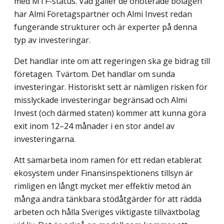
med MTF-status. Vad gäller de onoterade bolagen
har Almi Företagspartner och Almi Invest redan
fungerande strukturer och är experter på denna
typ av investeringar.
Det handlar inte om att regeringen ska ge bidrag till
företagen. Tvärtom. Det handlar om sunda
investeringar. Historiskt sett är nämligen risken för
misslyckade investeringar begränsad och Almi
Invest (och därmed staten) kommer att kunna göra
exit inom 12–24 månader i en stor andel av
investeringarna.
Att samarbeta inom ramen för ett redan etablerat
ekosystem under Finansinspek­tionens tillsyn är
rimligen en långt mycket mer effektiv metod än
många andra tänkbara stödåtgärder för att rädda
arbeten och hålla Sveriges viktigaste tillväxtbolag