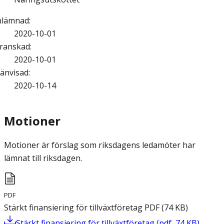
nlämnad
:
2020-10-01
ranskad
:
2020-10-01
änvisad
:
2020-10-14
Motioner
Motioner är förslag som riksdagens ledamöter har
lämnat till riksdagen.
PDF
Stärkt finansiering för tillväxtföretag
PDF
(
74
KB
)
Stärkt finansiering för tillväxtföretag
(
pdf
,
74
KB
)