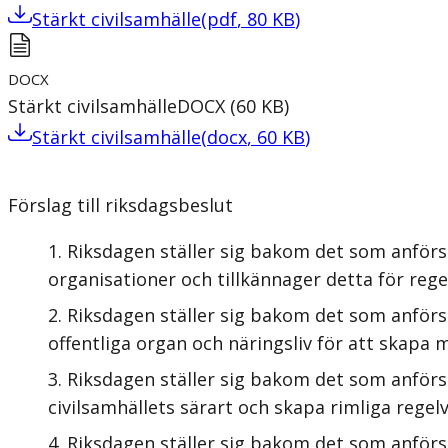
Stärkt civilsamhälle
(
pdf
,
80
KB
)
DOCX
Stärkt civilsamhälle
DOCX
(
60
KB
)
Stärkt civilsamhälle
(
docx
,
60
KB
)
Förslag till riksdagsbeslut
Riksdagen ställer sig bakom det som anförs 
organisationer och tillkännager detta för rege
Riksdagen ställer sig bakom det som anförs
offentliga organ och näringsliv för att skapa m
Riksdagen ställer sig bakom det som anförs 
civilsamhällets särart och skapa rimliga regel
Riksdagen ställer sig bakom det som anförs 