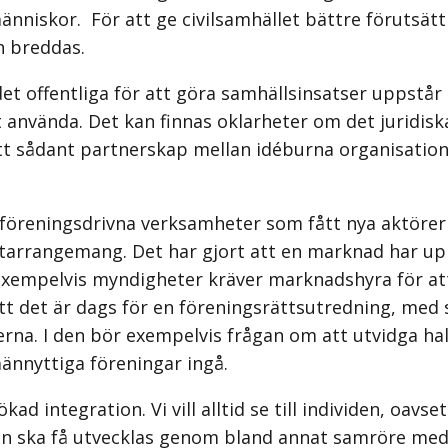
nniskor. För att ge civilsamhället bättre förutsätt
ch breddas.
t offentliga för att göra samhällsinsatser uppstår 
tt använda. Det kan finnas oklarheter om det juridi
r ett sådant partnerskap mellan idéburna organisation
t föreningsdrivna verksamheter som fått nya aktörer
tarrangemang. Det har gjort att en marknad har upps
exempelvis myndigheter kräver marknadshyra för att 
 att det är dags för en föreningsrättsutredning, med 
erna. I den bör exempelvis frågan om att utvidga ha
männyttiga föreningar ingå.
ökad integration. Vi vill alltid se till individen, o
iskan ska få utvecklas genom bland annat samröre med