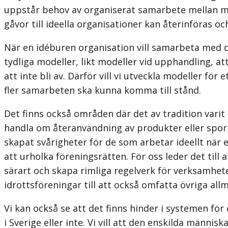
uppstår behov av organi­serat samarbete mellan mä
gåvor till ideella organisationer kan återinföras o
När en idéburen organisation vill samarbeta med de
tydliga modeller, likt modeller vid upphandling, a
att inte bli av. Därför vill vi utveckla modeller fö
fler samarbeten ska kunna komma till stånd.
Det finns också områden där det av tradition vari
handla om återan­vändning av produkter eller spor
skapat svårigheter för de som arbetar ideellt när 
att urholka föreningsrätten. För oss leder det till
särart och skapa rimliga regelverk för verksamhet
idrottsföreningar till att också omfatta övriga all
Vi kan också se att det finns hinder i systemen för 
i Sverige eller inte. Vi vill att den enskilda männ