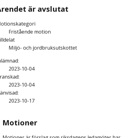
Ärendet är avslutat
otionskategori
Fristående motion
illdelat
Miljö- och jordbruksutskottet
nlämnad
:
2023-10-04
ranskad
:
2023-10-04
änvisad
:
2023-10-17
Motioner
Motioner är förslag som riksdagens ledamöter har