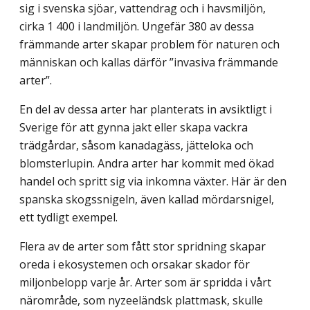
sig i svenska sjöar, vattendrag och i havsmiljön,
cirka 1 400 i landmiljön. Ungefär 380 av dessa
främmande arter skapar problem för naturen och
människan och kallas därför ”invasiva främmande
arter”.
En del av dessa arter har planterats in avsiktligt i
Sverige för att gynna jakt eller skapa vackra
trädgårdar, såsom kanadagäss, jätteloka och
blomsterlupin. Andra arter har kommit med ökad
handel och spritt sig via inkomna växter. Här är den
spanska skogs­snigeln, även kallad mördarsnigel,
ett tydligt exempel.
Flera av de arter som fått stor spridning skapar
oreda i ekosystemen och orsakar skador för
miljonbelopp varje år. Arter som är spridda i vårt
närområde, som nyzeeländsk plattmask, skulle