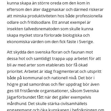
kunna skapa än större oreda om den kom in
eftersom den äter dagg­maskar och därmed riskerar
att minska produktiviteten hos både professionella
odlare och fritidsodlare. Ett annat exempel är
insekten tallvedsnematoden som skulle kunna
skapa mycket stora förlorade biologiska och
ekonomiska värden om den fick fäste i Sverige.
Att skydda den svenska floran och faunan mot
dessa hot och samtidigt trappa upp arbetet för att
bli av med arter som etablerats bör få ökad
prioritet. Arbetet är idag fragmenterat och utspritt
både på kommunal och nationell nivå. Det bör i
högre grad samordnas och fler uppdrag bör även
ges till fristående organisationer, såsom Svenska
Jägarförbundet fått när det gäller exempelvis
mårdhund. Det skulle stärka civilsamhällets
engagemang och öka kunskapen i befolkningen om