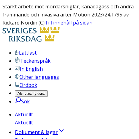
Stärkt arbete mot mördarsniglar, kanadagäss och andra
främmande och invasiva arter Motion 2023/24:1795 av
Rickard Nordin (C)
Till innehåll på sidan
Lättläst
Teckenspråk
In English
Other languages
Ordbok
Aktivera lyssna
Sök
Aktuellt
Aktuellt
Dokument & lagar