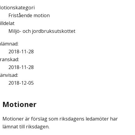
otionskategori
Fristående motion
illdelat
Miljö- och jordbruksutskottet
nlämnad
:
2018-11-28
ranskad
:
2018-11-28
änvisad
:
2018-12-05
Motioner
Motioner är förslag som riksdagens ledamöter har
lämnat till riksdagen.