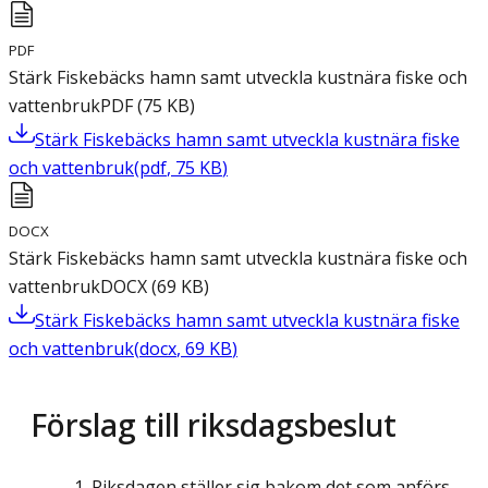
PDF
Stärk Fiskebäcks hamn samt utveckla kustnära fiske och
vattenbruk
PDF
(
75
KB
)
Stärk Fiskebäcks hamn samt utveckla kustnära fiske
och vattenbruk
(
pdf
,
75
KB
)
DOCX
Stärk Fiskebäcks hamn samt utveckla kustnära fiske och
vattenbruk
DOCX
(
69
KB
)
Stärk Fiskebäcks hamn samt utveckla kustnära fiske
och vattenbruk
(
docx
,
69
KB
)
Förslag till riksdagsbeslut
Riksdagen ställer sig bakom det som anförs