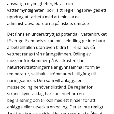
ansvariga myndigheten, Havs- och
vattenmyndigheten, bör i sitt regleringsbrev ges ett
uppdrag att arbeta med att minska de
administrativa bördorna på fiskets område.
Det finns en underutnyttjad potential i vattenbruket
i Sverige. Exempelvis kan musselodling ge inte bara
arbetstillfällen utan även bidra till rena hav då
vattnet renas från näringsämnen. Odling av
musslor förekommer på Västkusten där
naturförutsätt­ningarna är gynnsamma i form av
temperatur, salthalt, strömmar och tillgång till
näringsämnen. Den som vill anlägga en
musselodling behöver tillstånd. De regler för
strandskydd vi idag har kan innebära en
begränsning och till och med ett hinder för att
anlägga eller utveckla en odling. Det är inte rimligt.
Tvärtom bör strandskyddet ses över med målet att