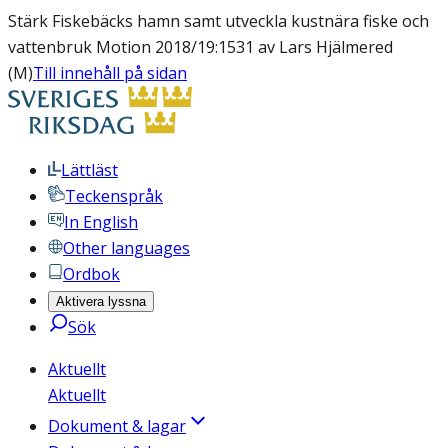
Stärk Fiskebäcks hamn samt utveckla kustnära fiske och
vattenbruk Motion 2018/19:1531 av Lars Hjälmered
(M)
Till innehåll på sidan
Lättläst
Teckenspråk
In English
Other languages
Ordbok
Aktivera lyssna
Sök
Aktuellt
Aktuellt
Dokument & lagar