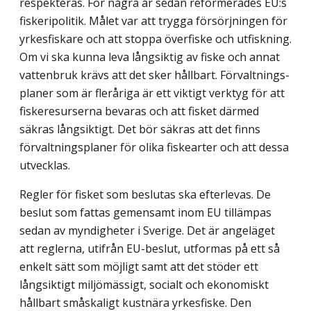
respekteras. För några år sedan reformerades EU:s
fiskeripolitik. Målet var att trygga försörjningen för
yrkesfiskare och att stoppa överfiske och utfiskning.
Om vi ska kunna leva långsiktig av fiske och annat
vattenbruk krävs att det sker hållbart. Förvaltnings­
planer som är fleråriga är ett viktigt verktyg för att
fiskeresurserna bevaras och att fisket därmed
säkras långsiktigt. Det bör säkras att det finns
förvaltningsplaner för olika fiskearter och att dessa
utvecklas.
Regler för fisket som beslutas ska efterlevas. De
beslut som fattas gemensamt inom EU tillämpas
sedan av myndigheter i Sverige. Det är angeläget
att reglerna, utifrån EU-beslut, utformas på ett så
enkelt sätt som möjligt samt att det stöder ett
långsiktigt miljömässigt, socialt och ekonomiskt
hållbart småskaligt kustnära yrkesfiske. Den