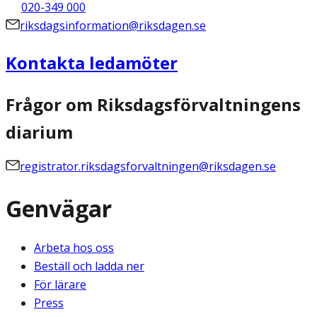
020-349 000
riksdagsinformation@riksdagen.se
Kontakta ledamöter
Frågor om Riksdagsförvaltningens
diarium
registrator.riksdagsforvaltningen@riksdagen.se
Genvägar
Arbeta hos oss
Beställ och ladda ner
För lärare
Press