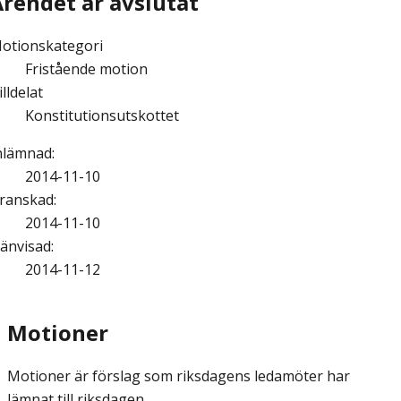
Ärendet är avslutat
otionskategori
Fristående motion
illdelat
Konstitutionsutskottet
nlämnad
:
2014-11-10
ranskad
:
2014-11-10
änvisad
:
2014-11-12
Motioner
Motioner är förslag som riksdagens ledamöter har
lämnat till riksdagen.