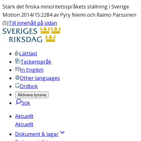
Stärk det finska minoritetsspråkets ställning i Sverige
Motion 2014/15:2284 av Pyry Niemi och Raimo Pärssinen
(S)
Till innehåll på sidan
Lättläst
Teckenspråk
In English
Other languages
Ordbok
Aktivera lyssna
Sök
Aktuellt
Aktuellt
Dokument & lagar