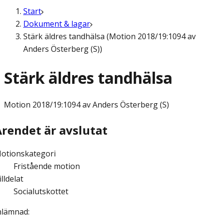
Start
Dokument & lagar
Stärk äldres tandhälsa (Motion 2018/19:1094 av
Anders Österberg (S))
Stärk äldres tandhälsa
Motion
2018/19:1094 av Anders Österberg (S)
Ärendet är avslutat
otionskategori
Fristående motion
illdelat
Socialutskottet
nlämnad
: