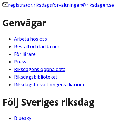
registrator.riksdagsforvaltningen@riksdagen.se
Genvägar
Arbeta hos oss
Beställ och ladda ner
För lärare
Press
Riksdagens öppna data
Riksdagsbiblioteket
Riksdagsförvaltningens diarium
Följ Sveriges riksdag
Bluesky