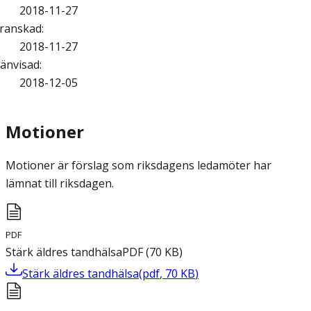
2018-11-27
ranskad
:
2018-11-27
änvisad
:
2018-12-05
Motioner
Motioner är förslag som riksdagens ledamöter har
lämnat till riksdagen.
PDF
Stärk äldres tandhälsa
PDF
(
70
KB
)
Stärk äldres tandhälsa
(
pdf
,
70
KB
)