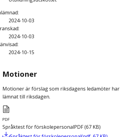
nlämnad
:
2024-10-03
ranskad
:
2024-10-03
änvisad
:
2024-10-15
Motioner
Motioner är förslag som riksdagens ledamöter har
lämnat till riksdagen.
PDF
Språktest för förskolepersonal
PDF
(
67
KB
)
Språktest för förskolepersonal
(
pdf
,
67
KB
)