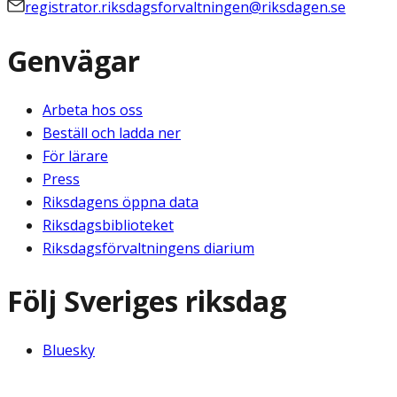
registrator.riksdagsforvaltningen@riksdagen.se
Genvägar
Arbeta hos oss
Beställ och ladda ner
För lärare
Press
Riksdagens öppna data
Riksdagsbiblioteket
Riksdagsförvaltningens diarium
Följ Sveriges riksdag
Bluesky