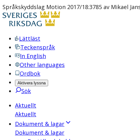
Språkskyddslag Motion 2017/18:3785 av Mikael Jan
Lättläst
Teckenspråk
In English
Other languages
Ordbok
Aktivera lyssna
Sök
Aktuellt
Aktuellt
Dokument & lagar
Dokument & lagar