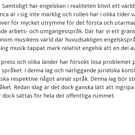
 Samtidigt har engelskan i realiteten blivit ett vär
nca är i sig inte märklig och rollen har i olika tider 
ar över för mycket utrymme för det första och utarma
e arbets- och umgängesspråk. Där har vi ett gränsfa
ns inom musikens värld där huvud­sakligen engelsksp
ig musik tappat mark relativt engelsk att en del av
ress och olika länder har försökt lösa problemet på 
språket. I denna lag och närliggande juridiska konstr
ka respektive något annat språk. Denna lag bör stu
språket. Redan idag är det dock ganska lätt att ingri
 dock sättas för hela det offentliga rummet.