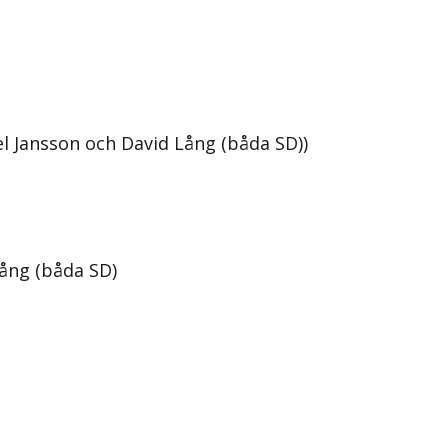
l Jansson och David Lång (båda SD))
ång (båda SD)