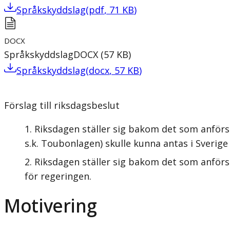
Språkskyddslag
(
pdf
,
71
KB
)
DOCX
Språkskyddslag
DOCX
(
57
KB
)
Språkskyddslag
(
docx
,
57
KB
)
Förslag till riksdagsbeslut
Riksdagen ställer sig bakom det som anförs
s.k. Toubonlagen) skulle kunna antas i Sverige
Riksdagen ställer sig bakom det som anförs 
för regeringen.
Motivering