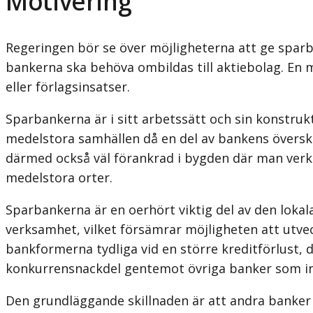
Motivering
Regeringen bör se över möjligheterna att ge spar
bankerna ska behöva ombildas till aktiebolag. En 
eller förlagsinsatser.
Sparbankerna är i sitt arbetssätt och sin konstruk
medelstora samhällen då en del av bankens översk
därmed också väl förankrad i bygden där man verka
medelstora orter.
Sparbankerna är en oerhört viktig del av den lokala
verksamhet, vilket försämrar möjligheten att utvec
bankformerna tydliga vid en större kreditförlust,
konkurrensnackdel gentemot övriga banker som in
Den grundläggande skillnaden är att andra banker h