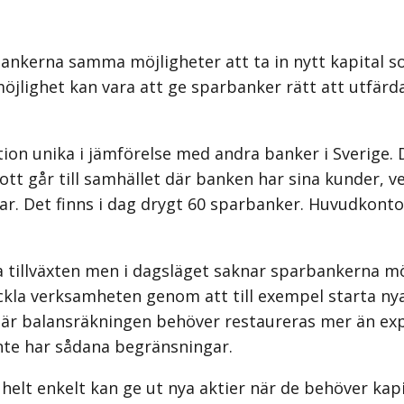
bankerna samma möjligheter att ta in nytt kapital 
möjlighet kan vara att ge sparbanker rätt att utfä
tion unika i jämförelse med andra banker i Sverige.
ott går till samhället där banken har sina kunder,
r. Det finns i dag drygt 60 sparbanker. Huvudkonto
 tillväxten men i dagsläget saknar sparbankerna möjl
kla verksamheten genom att till exempel starta nya 
 där balansräkningen behöver restaureras mer än ex
te har sådana begränsningar.
elt enkelt kan ge ut nya aktier när de behöver kapi