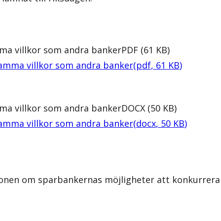
ma villkor som andra banker
PDF
(
61
KB
)
samma villkor som andra banker
(
pdf
,
61
KB
)
ma villkor som andra banker
DOCX
(
50
KB
)
samma villkor som andra banker
(
docx
,
50
KB
)
tionen om sparbankernas möjligheter att konkurrer