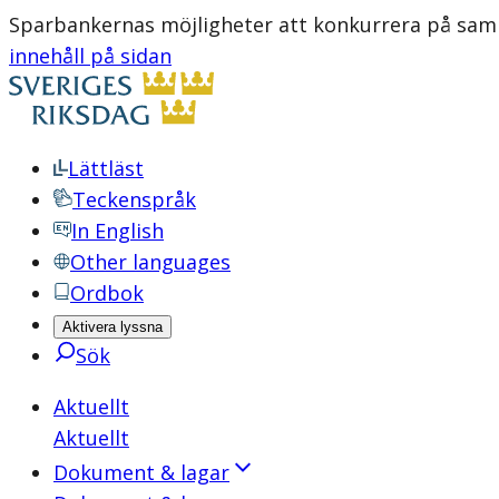
Sparbankernas möjligheter att konkurrera på samm
innehåll på sidan
Lättläst
Teckenspråk
In English
Other languages
Ordbok
Aktivera lyssna
Sök
Aktuellt
Aktuellt
Dokument & lagar