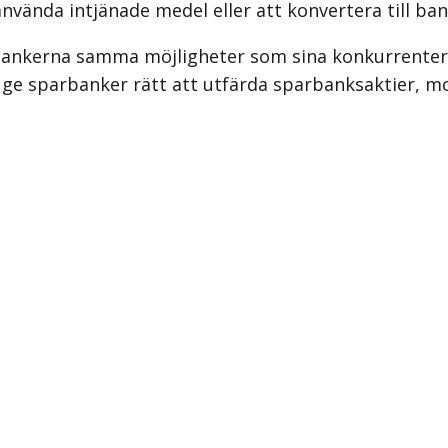
använda intjänade medel eller att konvertera till ba
rbankerna samma möjligheter som sina konkurrente
t ge sparbanker rätt att utfärda sparbanksaktier, mo