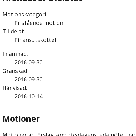
Motionskategori
Fristående motion
Tilldelat
Finansutskottet
Inlämnad
:
2016-09-30
Granskad
:
2016-09-30
Hänvisad
:
2016-10-14
Motioner
Motioner är förslag som riksdagens ledamöter har 