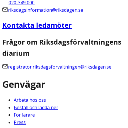
020-349 000
riksdagsinformation@riksdagen.se
Kontakta ledamöter
Frågor om Riksdagsförvaltningens
diarium
registrator.riksdagsforvaltningen@riksdagen.se
Genvägar
Arbeta hos oss
Beställ och ladda ner
För lärare
Press