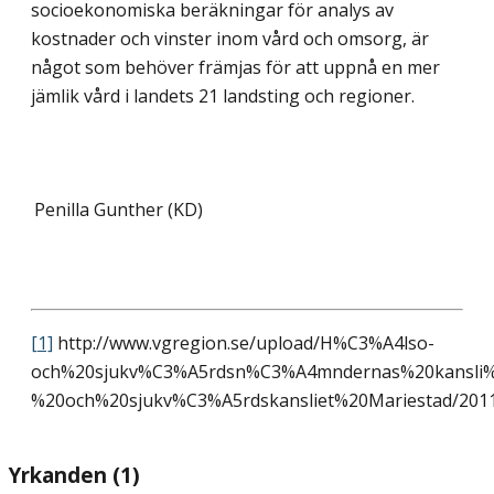
socioekonomiska beräkningar för analys av
kostnader och vinster inom vård och omsorg, är
något som behöver främjas för att uppnå en mer
jämlik vård i landets 21 landsting och regioner.
Penilla Gunther (KD)
[1]
http://www.vgregion.se/upload/H%C3%A4lso-
och%20sjukv%C3%A5rdsn%C3%A4mndernas%20kansli%
%20och%20sjukv%C3%A5rdskansliet%20Mariestad/2
Yrkanden (1)