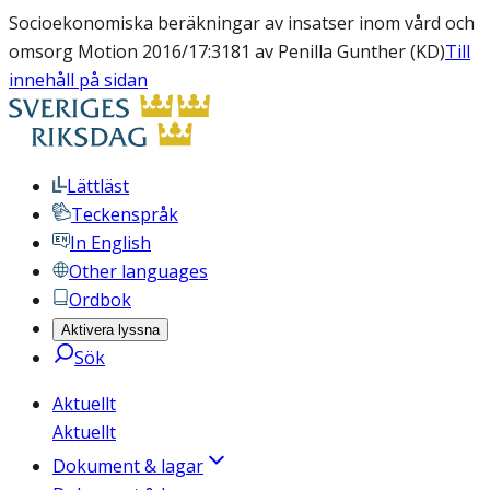
Socioekonomiska beräkningar av insatser inom vård och
omsorg Motion 2016/17:3181 av Penilla Gunther (KD)
Till
innehåll på sidan
Lättläst
Teckenspråk
In English
Other languages
Ordbok
Aktivera lyssna
Sök
Aktuellt
Aktuellt
Dokument & lagar