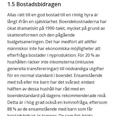
1.5 Bostadsbidragen
Allas rätt till en god bostad till en rimlig hyra är
långt ifrån en självklarhet. Boendekostnaderna har
ökat dramatiskt på 1990-talet, mycket på grund av
skattereformen och den pågående
budgetsaneringen. Det har medfört att alltfler
människor inte har ekonomiska möjlligheter att
efterfråga bostäder i nyproduktion. För 20 % av
hushållen räcker inte inkomsterna (inklusive
generella transfereringar) till nödvändiga utgifter
för en normal standard i boendet. Ensamstående
med två eller tre barn har det svårast: endast
hälften av dessa hushåll har råd med en
boendestandard på dagens rekommenderade nivå.
Detta är i hög grad också en kvinnofråga, eftersom
88 % av de ensamstående med barn som får
bostadsbidrag är kvinnor. De som fick höjda