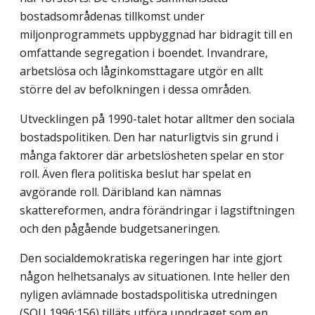
bostadsområdenas tillkomst under
miljonprogrammets uppbyggnad har bidragit till en
omfattande segregation i boendet. Invandrare,
arbetslösa och låginkomsttagare utgör en allt
större del av befolkningen i dessa områden.
Utvecklingen på 1990-talet hotar alltmer den sociala
bostadspolitiken. Den har naturligtvis sin grund i
många faktorer där arbetslösheten spelar en stor
roll. Även flera politiska beslut har spelat en
avgörande roll. Däribland kan nämnas
skattereformen, andra förändringar i lagstiftningen
och den pågående budgetsaneringen.
Den socialdemokratiska regeringen har inte gjort
någon helhetsanalys av situationen. Inte heller den
nyligen avlämnade bostadspolitiska utredningen
(SOU 1996:156) tilläts utföra uppdraget som en