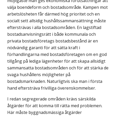
möjligaste mån ges ekonomiska förutsättningar att
välja boendeform och bostadsområde. Kampen mot
arbetslösheten får därmed hög prioritet och en
socialt sett allsidig hushållssammansättning måste
eftersträvas i alla bostadsområden. En lagstiftad
bostadsanvisningsrätt i både kommunala och
privata bostadsföretags bostadsbestånd är en
nödvändig garan­ti för att sätta kraft i
förhandlingarna med bostadsföretagen om en god
till­gång på lediga lägenheter för att skapa allsidigt
sammansatta bostadsområden och för att stärka de
svaga hushållens möjligheter på
bostadsmarknaden. Naturligtvis ska man i första
hand eftersträva frivilliga överenskommelser.
I redan segregerade områden krävs särskilda
åtgärder för att komma till rätta med problemen.
Här måste byggnadsmässiga åtgärder