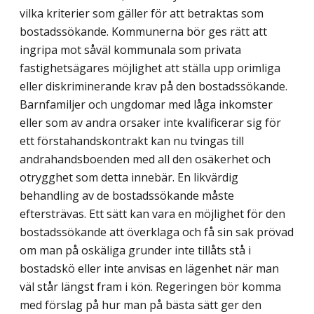
vilka kriterier som gäller för att betraktas som
bostadssökande. Kommunerna bör ges rätt att
ingripa mot såväl kommunala som privata
fastighetsägares möjlighet att ställa upp orimliga
eller diskriminerande krav på den bostadssökande.
Barnfamiljer och ungdomar med låga inkomster
eller som av andra orsaker inte kvalificerar sig för
ett förstahandskontrakt kan nu tvingas till
andrahandsboenden med all den osäkerhet och
otrygghet som detta innebär. En likvärdig
behandling av de bostadssökande måste
eftersträvas. Ett sätt kan vara en möjlighet för den
bostadssökande att överklaga och få sin sak prövad
om man på oskäliga grunder inte tillåts stå i
bostadskö eller inte anvisas en lägenhet när man
väl står längst fram i kön. Regeringen bör komma
med förslag på hur man på bästa sätt ger den