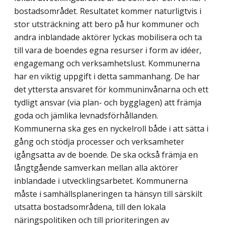
bostads­området. Resultatet kommer naturligtvis i
stor utsträckning att bero på hur kommuner och
andra inblandade aktörer lyckas mobilisera och ta
till vara de boendes egna resurser i form av idéer,
engagemang och verksamhetslust. Kommunerna
har en viktig uppgift i detta sammanhang. De har
det yttersta ansvaret för kommuninvånarna och ett
tydligt ansvar (via plan- och bygg­lagen) att främja
goda och jämlika levnadsförhållanden.
Kommunerna ska ges en nyckelroll både i att sätta i
gång och stödja processer och verk­sam­he­ter
igångsatta av de boende. De ska också främja en
långtgående sam­verkan mellan alla aktörer
inblandade i utvecklingsarbetet. Kommunerna
måste i samhällsplaneringen ta hänsyn till särskilt
utsatta bostadsområdena, till den lokala
näringspolitiken och till prioriteringen av