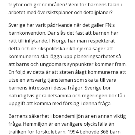
friytor och grönområden? Vem för barnens talan i
arbetet med översiktsplaner och detaljplaner?
Sverige har varit pådrivande när det gäller FN:s
barnkonvention. Där slås det fast att barnen har
rätt till inflytande. I Norge har man respekterat
detta och de rikspolitiska riktlinjerna säger att
kommunerna ska lägga upp plane­ringsarbetet så
att barns och ungdomars synpunkter kommer fram.
En följd av detta är att staten ålagt kommunerna att
utse en ansvarig tjänsteman som ska ta till vara
barnens intressen i dessa frågor. Sverige bör
naturligtvis göra detsamma och regeringen bör få i
uppgift att komma med förslag i denna fråga.
Barnens säkerhet i boendemiljön är en annan viktig
fråga. Hemmiljön är en vanligare olycksfälla än
trafiken för förskolebarn. 1994 behövde 368 barn