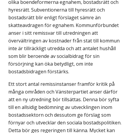
olika boendeformerna egnahem, bostadsrätt och
hyresrätt. Subventionerna till hyresrätt och
bostadsrätt blir enligt förslaget sämre än
skatteavdragen för egnahem. Kommunförbundet
anser i sitt remissvar till utredningen att
övervältringen av kostnader från stat till kommun
inte är tillräckligt utredda och att antalet hushåll
som blir beroende av socialbidrag för sin
försörjning kan öka betydligt, om inte
bostadsbidragen förstärks.
Ett stort antal remissinstanser framför kritik på
många områden och Vänsterpartiet anser därför
att en ny utredning bör tillsättas. Denna bör syfta
till en allsidig bedömning av utvecklingen inom
bostadssektorn och dessutom ge förslag som
förnyar och utvecklar den sociala bostadspolitiken.
Detta bör ges regeringen till känna. Mycket kan