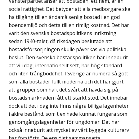
Vänsterpartiet anser att bostaden, ett hem, är en
social rättighet. Det betyder att alla medborgare ska
ha tillgång till en ändamålsenlig bostad i en god
boendemiljö och detta till en rimlig kostnad. Det har
varit den svenska bostadspolitikens inriktning
sedan 1940-talet, då riksdagen beslutade att
bostadsförsörjningen skulle påverkas via politiska
beslut. Den svenska bostadspolitiken har inneburit
att vi i dag, internationellt sett, har hög standard
och liten trångboddhet. I Sverige är numera så gott
som alla bostäder fullt moderna och det har gjort
att grupper som haft det svårt att hävda sig på
bostadsmarknaden fått ett starkt stöd. Det innebär
dock att det i dag inte finns några billiga lägenheter
i äldre bestånd, som t ex hade kunnat fungera som
genomgångslägenheter för ungdomar. Det har
också inneburit att mycket av vårt byggda kulturarv
har förstörts. De ensidigt sammansatta