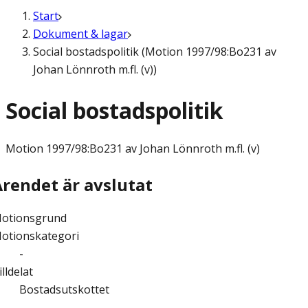
Start
Dokument & lagar
Social bostadspolitik (Motion 1997/98:Bo231 av
Johan Lönnroth m.fl. (v))
Social bostadspolitik
Motion
1997/98:Bo231 av Johan Lönnroth m.fl. (v)
Ärendet är avslutat
otionsgrund
otionskategori
-
illdelat
Bostadsutskottet