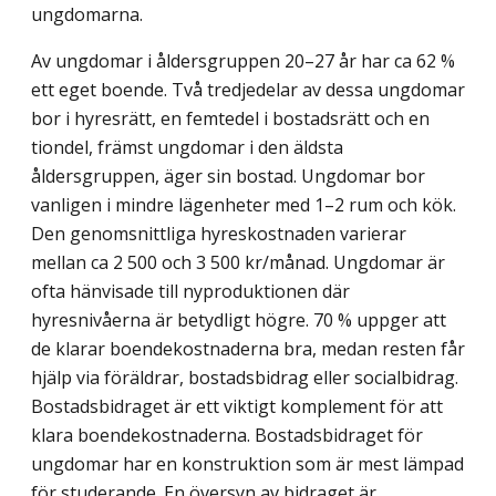
ungdomarna.
Av ungdomar i åldersgruppen 20–27 år har ca 62 %
ett eget boende. Två tredjedelar av dessa ungdomar
bor i hyresrätt, en femtedel i bostadsrätt och en
tiondel, främst ungdomar i den äldsta
åldersgruppen, äger sin bostad. Ungdomar bor
vanligen i mindre lägenheter med 1–2 rum och kök.
Den genomsnittliga hyreskostnaden varierar
mellan ca 2 500 och 3 500 kr/månad. Ungdomar är
ofta hänvisade till nyproduktionen där
hyresnivåerna är betydligt högre. 70 % uppger att
de klarar boendekostnaderna bra, medan resten får
hjälp via föräldrar, bostadsbidrag eller socialbidrag.
Bostads­bidraget är ett viktigt komplement för att
klara boendekostnaderna. Bostads­bidraget för
ungdomar har en konstruktion som är mest lämpad
för studeran­de. En översyn av bidraget är