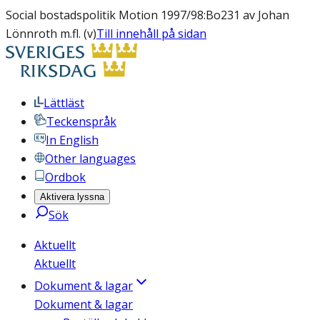
Social bostadspolitik Motion 1997/98:Bo231 av Johan
Lönnroth m.fl. (v)
Till innehåll på sidan
Lättläst
Teckenspråk
In English
Other languages
Ordbok
Aktivera lyssna
Sök
Aktuellt
Aktuellt
Dokument & lagar
Dokument & lagar