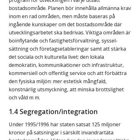
program för utvecklingen i varje utsatt
bostadsområde. Planen bör innehålla allmänna krav
inom en rad områden, men måste baseras på
ingående kunskaper om det bostadsområde där
utvecklingsarbetet ska bedrivas. Viktiga områden är
boinflytande och fastighetsförvaltning, syssel­
sättning och företagsetableringar samt att stärka
det sociala och kulturella livet: den lokala
demokratin, kommunikationer och infrastruktur,
kommer­si­ell och offentlig service och att förbättra
den fysiska miljön: mer estetisk mångfald,
konstnärlig utsmyckning, att minska brottslighet
och våld m m.
1.4 Segregation/integration
Under 1995/1996 har staten satsat 125 miljoner
kronor på satsningar i särskilt invandrartäta