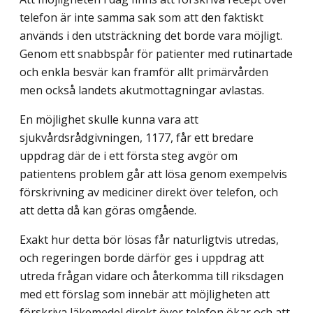
telefon är inte samma sak som att den faktiskt
används i den utsträckning det borde vara möjligt.
Genom ett snabbspår för patienter med rutinartade
och enkla besvär kan framför allt primärvården
men också landets akutmottagningar avlastas.
En möjlighet skulle kunna vara att
sjukvårdsrådgivningen, 1177, får ett bredare
uppdrag där de i ett första steg avgör om
patientens problem går att lösa genom exempelvis
förskrivning av mediciner direkt över telefon, och
att detta då kan göras omgående.
Exakt hur detta bör lösas får naturligtvis utredas,
och regeringen borde därför ges i uppdrag att
utreda frågan vidare och återkomma till riksdagen
med ett förslag som innebär att möjligheten att
förskriva läkemedel direkt över telefon ökar och att