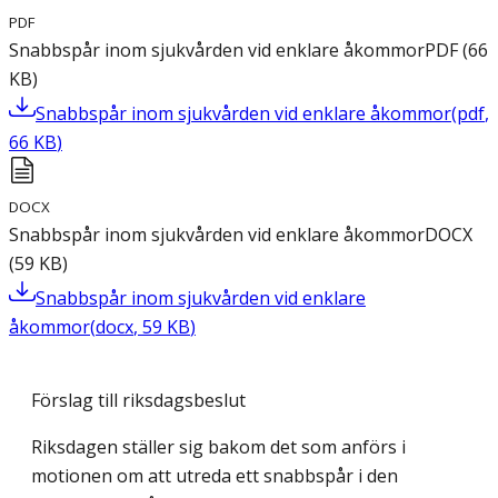
PDF
Snabbspår inom sjukvården vid enklare åkommor
PDF
(
66
KB
)
Snabbspår inom sjukvården vid enklare åkommor
(
pdf
,
66
KB
)
DOCX
Snabbspår inom sjukvården vid enklare åkommor
DOCX
(
59
KB
)
Snabbspår inom sjukvården vid enklare
åkommor
(
docx
,
59
KB
)
Förslag till riksdagsbeslut
Riksdagen ställer sig bakom det som anförs i
motionen om att utreda ett snabbspår i den