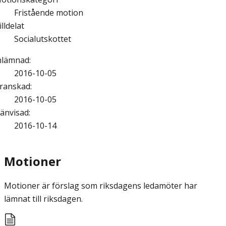
Fristående motion
illdelat
Socialutskottet
nlämnad
:
2016-10-05
ranskad
:
2016-10-05
änvisad
:
2016-10-14
Motioner
Motioner är förslag som riksdagens ledamöter har
lämnat till riksdagen.