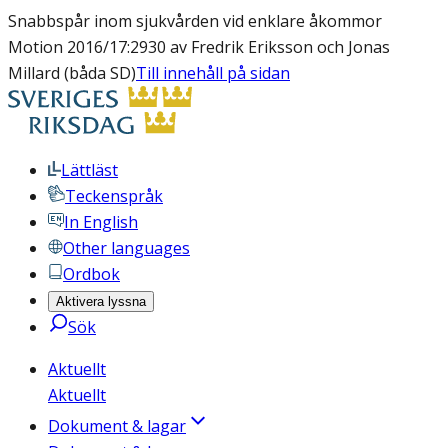
Snabbspår inom sjukvården vid enklare åkommor
Motion 2016/17:2930 av Fredrik Eriksson och Jonas
Millard (båda SD)
Till innehåll på sidan
Lättläst
Teckenspråk
In English
Other languages
Ordbok
Aktivera lyssna
Sök
Aktuellt
Aktuellt
Dokument & lagar