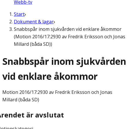
Webb-tv
Start
Dokument & lagar
Snabbspår inom sjukvården vid enklare åkommor
(Motion 2016/17:2930 av Fredrik Eriksson och Jonas
Millard (båda SD))
Snabbspår inom sjukvården
vid enklare åkommor
Motion
2016/17:2930 av Fredrik Eriksson och Jonas
Millard (båda SD)
Ärendet är avslutat
otionskategori