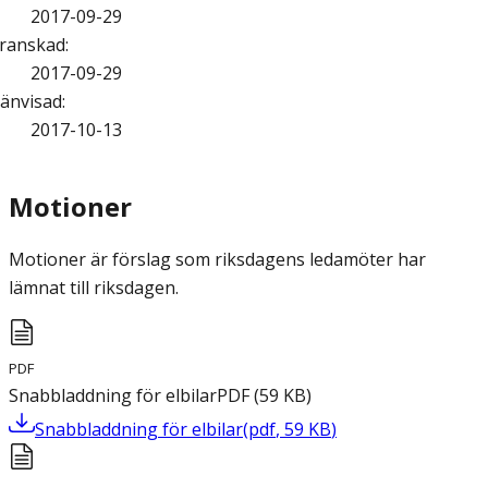
2017-09-29
ranskad
:
2017-09-29
änvisad
:
2017-10-13
Motioner
Motioner är förslag som riksdagens ledamöter har
lämnat till riksdagen.
PDF
Snabbladdning för elbilar
PDF
(
59
KB
)
Snabbladdning för elbilar
(
pdf
,
59
KB
)