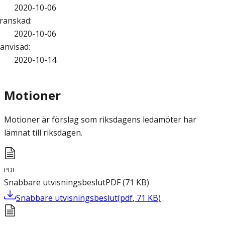
2020-10-06
ranskad
:
2020-10-06
änvisad
:
2020-10-14
Motioner
Motioner är förslag som riksdagens ledamöter har
lämnat till riksdagen.
PDF
Snabbare utvisningsbeslut
PDF
(
71
KB
)
Snabbare utvisningsbeslut
(
pdf
,
71
KB
)