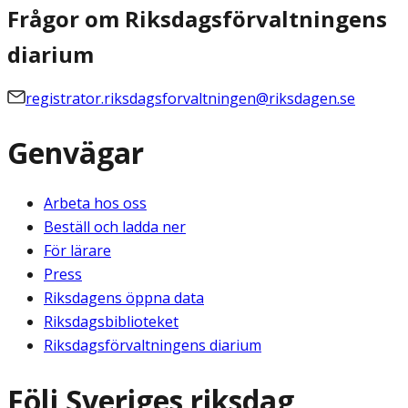
Frågor om Riksdagsförvaltningens
diarium
registrator.riksdagsforvaltningen@riksdagen.se
Genvägar
Arbeta hos oss
Beställ och ladda ner
För lärare
Press
Riksdagens öppna data
Riksdagsbiblioteket
Riksdagsförvaltningens diarium
Följ Sveriges riksdag