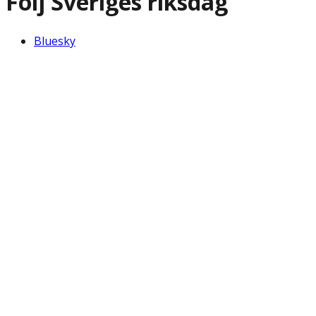
Följ Sveriges riksdag
Bluesky