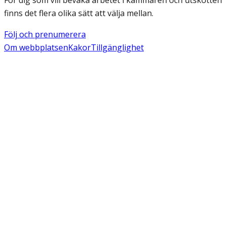
För dig som vill bevaka arbetet i kammaren och utskotten
finns det flera olika sätt att välja mellan.
Följ och prenumerera
Om webbplatsen
Kakor
Tillgänglighet