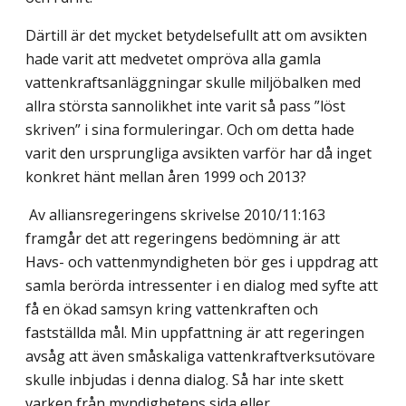
Därtill är det mycket betydelsefullt att om avsikten
hade varit att medvetet ompröva alla gamla
vattenkraftsanläggningar skulle miljöbalken med
allra största sannolikhet inte varit så pass ”löst
skriven” i sina formuleringar. Och om detta hade
varit den ursprungliga avsikten varför har då inget
konkret hänt mellan åren 1999 och 2013?
Av alliansregeringens skrivelse 2010/11:163
framgår det att regeringens bedömning är att
Havs- och vattenmyndigheten bör ges i uppdrag att
samla berörda intressenter i en dialog med syfte att
få en ökad samsyn kring vattenkraften och
fastställda mål. Min uppfattning är att regeringen
avsåg att även småskaliga vattenkraftverksutövare
skulle inbjudas i denna dialog. Så har inte skett
varken från myndighetens sida eller