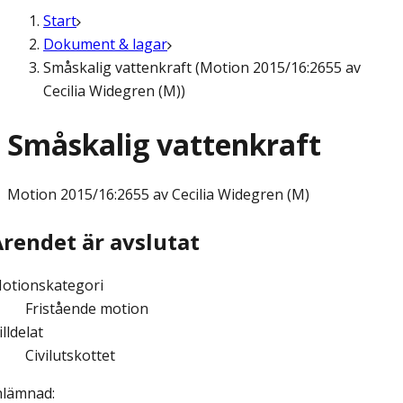
Start
Dokument & lagar
Småskalig vattenkraft (Motion 2015/16:2655 av
Cecilia Widegren (M))
Småskalig vattenkraft
Motion
2015/16:2655 av Cecilia Widegren (M)
Ärendet är avslutat
otionskategori
Fristående motion
illdelat
Civilutskottet
nlämnad
: