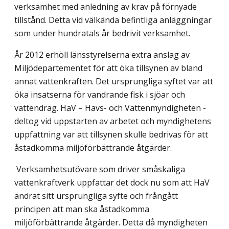
verksamhet med anledning av krav på förnyade
tillstånd. Detta vid välkända befintliga anläggningar
som under hundratals år bedrivit verksamhet.
År 2012 erhöll länsstyrelserna extra anslag av
Miljödepartementet för att öka tillsynen av bland
annat vattenkraften. Det ursprungliga syftet var att
öka insatserna för vandrande fisk i sjöar och
vattendrag. HaV – Havs- och Vattenmyndigheten -
deltog vid uppstarten av arbetet och myndighetens
uppfattning var att tillsynen skulle bedrivas för att
åstadkomma miljöförbättrande åtgärder.
Verksamhetsutövare som driver småskaliga
vattenkraftverk uppfattar det dock nu som att HaV
ändrat sitt ursprungliga syfte och frångått
principen att man ska åstadkomma
miljöförbättrande åtgärder. Detta då myndigheten