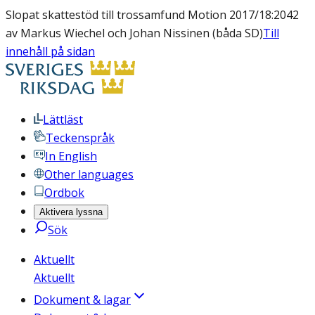
Slopat skattestöd till trossamfund Motion 2017/18:2042
av Markus Wiechel och Johan Nissinen (båda SD)
Till
innehåll på sidan
Lättläst
Teckenspråk
In English
Other languages
Ordbok
Aktivera lyssna
Sök
Aktuellt
Aktuellt
Dokument & lagar