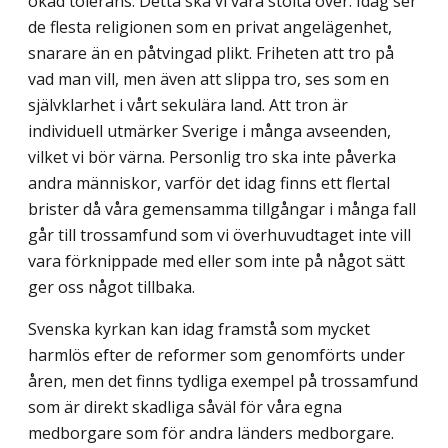
ökad tolerans. Detta ska vi vara stolta över. Idag ser
de flesta religionen som en privat angelägenhet,
snarare än en påtvingad plikt. Friheten att tro på
vad man vill, men även att slippa tro, ses som en
självklarhet i vårt sekulära land. Att tron är
individuell utmärker Sverige i många avseenden,
vilket vi bör värna. Personlig tro ska inte påverka
andra människor, varför det idag finns ett flertal
brister då våra gemensamma tillgångar i många fall
går till trossamfund som vi överhuvudtaget inte vill
vara förknippade med eller som inte på något sätt
ger oss något tillbaka.
Svenska kyrkan kan idag framstå som mycket
harmlös efter de reformer som genomförts under
åren, men det finns tydliga exempel på trossamfund
som är direkt skadliga såväl för våra egna
medborgare som för andra länders medborgare.