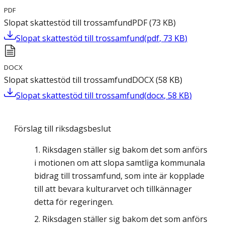
PDF
Slopat skattestöd till trossamfund
PDF
(
73
KB
)
Slopat skattestöd till trossamfund
(
pdf
,
73
KB
)
DOCX
Slopat skattestöd till trossamfund
DOCX
(
58
KB
)
Slopat skattestöd till trossamfund
(
docx
,
58
KB
)
Förslag till riksdagsbeslut
Riksdagen ställer sig bakom det som anförs
i motionen om att slopa samtliga kommunala
bidrag till trossamfund, som inte är kopplade
till att bevara kulturarvet och tillkännager
detta för regeringen.
Riksdagen ställer sig bakom det som anförs