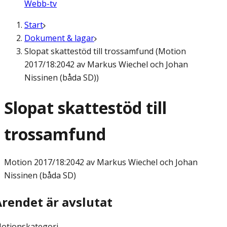
Webb-tv
Start
Dokument & lagar
Slopat skattestöd till trossamfund (Motion
2017/18:2042 av Markus Wiechel och Johan
Nissinen (båda SD))
Slopat skattestöd till
trossamfund
Motion
2017/18:2042 av Markus Wiechel och Johan
Nissinen (båda SD)
Ärendet är avslutat
otionskategori