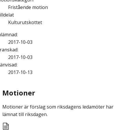
Fristående motion
illdelat
Kulturutskottet
nlämnad
:
2017-10-03
ranskad
:
2017-10-03
änvisad
:
2017-10-13
Motioner
Motioner är förslag som riksdagens ledamöter har
lämnat till riksdagen.