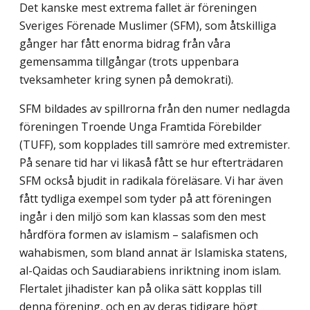
Det kanske mest extrema fallet är föreningen
Sveriges Förenade Muslimer (SFM), som åtskilliga
gånger har fått enorma bidrag från våra
gemensamma tillgångar (trots uppenbara
tveksamheter kring synen på demokrati).
SFM bildades av spillrorna från den numer nedlagda
föreningen Troende Unga Framtida Förebilder
(TUFF), som kopplades till samröre med extremister.
På senare tid har vi likaså fått se hur efterträdaren
SFM också bjudit in radikala föreläsare. Vi har även
fått tydliga exempel som tyder på att föreningen
ingår i den miljö som kan klassas som den mest
hårdföra formen av islamism – salafismen och
wahabismen, som bland annat är Islamiska statens,
al-Qaidas och Saudiarabiens inriktning inom islam.
Flertalet jihadister kan på olika sätt kopplas till
denna förening, och en av deras tidigare högt