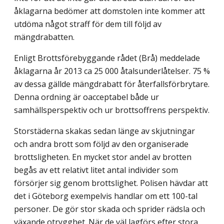
åklagarna bedömer att domstolen inte kommer att
utdöma något straff för dem till följd av
mängdrabatten.
Enligt Brottsförebyggande rådet (Brå) meddelade
åklagarna år 2013 ca 25 000 åtalsunderlåtelser. 75 %
av dessa gällde mängdrabatt för återfallsförbrytare.
Denna ordning är oacceptabel både ur
samhällsperspektiv och ur brottsoffrens perspektiv.
Storstäderna skakas sedan länge av skjutningar
och andra brott som följd av den organiserade
brottsligheten. En mycket stor andel av brotten
begås av ett relativt litet antal individer som
försörjer sig genom brottslighet. Polisen hävdar att
det i Göteborg exempelvis handlar om ett 100-tal
personer. De gör stor skada och sprider rädsla och
växande otrygghet. När de väl lagförs efter stora