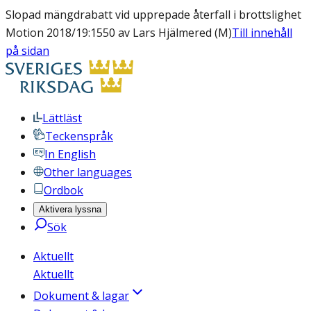
Slopad mängdrabatt vid upprepade återfall i brottslighet
Motion 2018/19:1550 av Lars Hjälmered (M)
Till innehåll
på sidan
Lättläst
Teckenspråk
In English
Other languages
Ordbok
Aktivera lyssna
Sök
Aktuellt
Aktuellt
Dokument & lagar