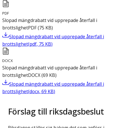
PDF
Slopad mängdrabatt vid upprepade återfall i
brottslighet
PDF
(
75
KB
)
Slopad mängdrabatt vid upprepade återfall i
brottslighet
(
pdf
,
75
KB
)
DOCX
Slopad mängdrabatt vid upprepade återfall i
brottslighet
DOCX
(
69
KB
)
Slopad mängdrabatt vid upprepade återfall i
brottslighet
(
docx
,
69
KB
)
Förslag till riksdagsbeslut
Riksdagen ställer sig bakom det som anförs i