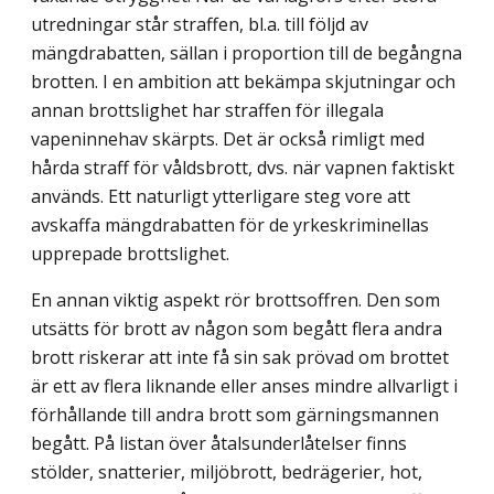
utredningar står straffen, bl.a. till följd av
mängdrabatten, sällan i proportion till de begångna
brotten. I en ambition att bekämpa skjutningar och
annan brottslighet har straffen för illegala
vapeninnehav skärpts. Det är också rimligt med
hårda straff för våldsbrott, dvs. när vapnen faktiskt
används. Ett naturligt ytterligare steg vore att
avskaffa mängdrabatten för de yrkeskriminellas
upprepade brottslighet.
En annan viktig aspekt rör brottsoffren. Den som
utsätts för brott av någon som begått flera andra
brott riskerar att inte få sin sak prövad om brottet
är ett av flera liknande eller anses mindre allvarligt i
förhållande till andra brott som gärningsmannen
begått. På listan över åtalsunderlåtelser finns
stölder, snatterier, miljöbrott, bedrägerier, hot,