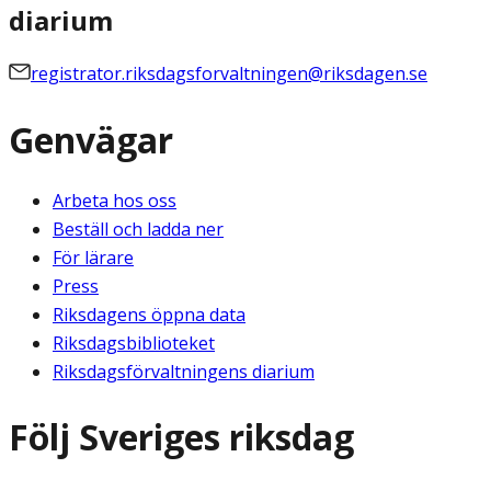
diarium
registrator.riksdagsforvaltningen@riksdagen.se
Genvägar
Arbeta hos oss
Beställ och ladda ner
För lärare
Press
Riksdagens öppna data
Riksdagsbiblioteket
Riksdagsförvaltningens diarium
Följ Sveriges riksdag