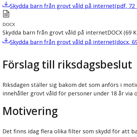
Skydda barn från grovt våld på internet
(
pdf
,
72
DOCX
Skydda barn från grovt våld på internet
DOCX
(
69
K
Skydda barn från grovt våld på internet
(
docx
,
6
Förslag till riksdagsbeslut
Riksdagen ställer sig bakom det som anförs i moti
innehåller grovt våld för personer under 18 år via 
Motivering
Det finns idag flera olika filter som skydd för att