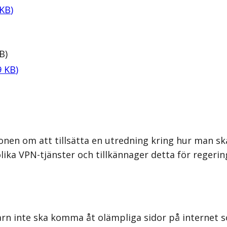
KB
)
B
)
9
KB
)
onen om att tillsätta en utredning kring hur man sk
olika VPN-tjänster och tillkännager detta för regerin
 barn inte ska komma åt olämpliga sidor på internet 