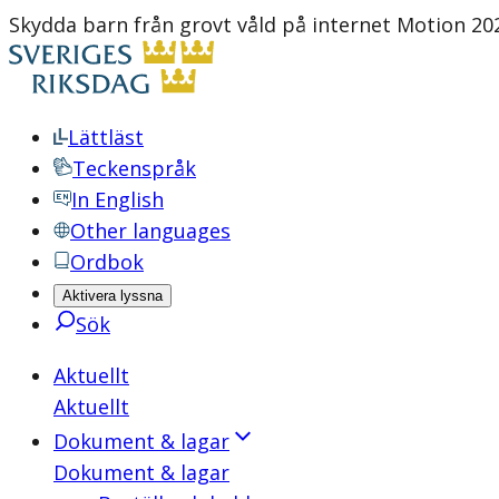
Skydda barn från grovt våld på internet Motion 20
Lättläst
Teckenspråk
In English
Other languages
Ordbok
Aktivera lyssna
Sök
Aktuellt
Aktuellt
Dokument & lagar
Dokument & lagar