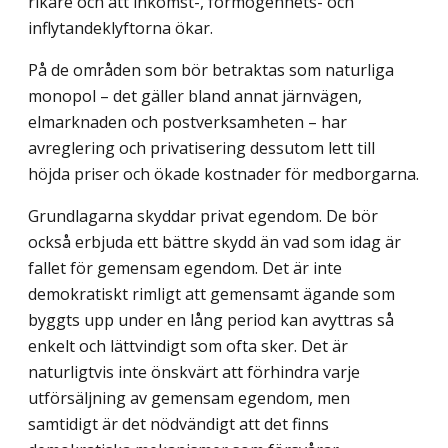
rikare och att inkomst-, förmögenhets- och
inflytandeklyftorna ökar.
På de områden som bör betraktas som naturliga
monopol – det gäller bland annat järnvägen,
elmarknaden och postverksamheten – har
avreglering och privatisering dessutom lett till
höjda priser och ökade kostnader för medborgarna.
Grundlagarna skyddar privat egendom. De bör
också erbjuda ett bättre skydd än vad som idag är
fallet för gemensam egendom. Det är inte
demokratiskt rimligt att gemen­samt ägande som
byggts upp under en lång period kan avyttras så
enkelt och lättvindigt som ofta sker. Det är
naturligtvis inte önskvärt att förhindra varje
utförsäljning av gemensam egendom, men
samtidigt är det nödvändigt att det finns