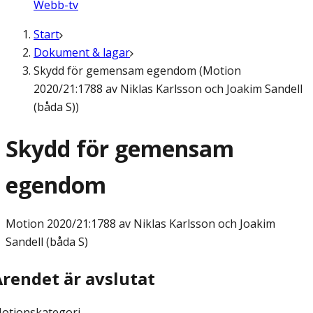
Webb-tv
Start
Dokument & lagar
Skydd för gemensam egendom (Motion
2020/21:1788 av Niklas Karlsson och Joakim Sandell
(båda S))
Skydd för gemensam
egendom
Motion
2020/21:1788 av Niklas Karlsson och Joakim
Sandell (båda S)
Ärendet är avslutat
otionskategori