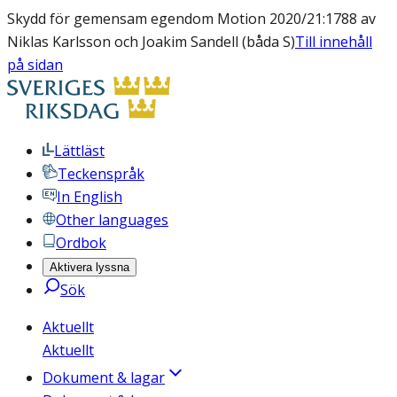
Skydd för gemensam egendom Motion 2020/21:1788 av
Niklas Karlsson och Joakim Sandell (båda S)
Till innehåll
på sidan
Lättläst
Teckenspråk
In English
Other languages
Ordbok
Aktivera lyssna
Sök
Aktuellt
Aktuellt
Dokument & lagar