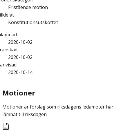
Fristående motion
illdelat
Konstitutionsutskottet
nlämnad
:
2020-10-02
ranskad
:
2020-10-02
änvisad
:
2020-10-14
Motioner
Motioner är förslag som riksdagens ledamöter har
lämnat till riksdagen.