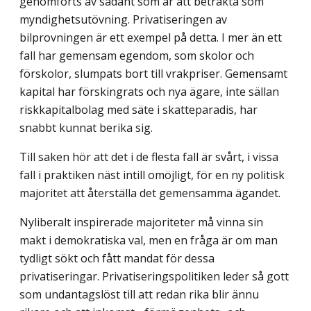
genomförts av sådant som är att betrakta som
myndighetsutövning. Privatiseringen av
bilprovningen är ett exempel på detta. I mer än ett
fall har gemensam egendom, som skolor och
förskolor, slumpats bort till vrakpriser. Gemensamt
kapital har förskingrats och nya ägare, inte sällan
risk­kapitalbolag med säte i skatteparadis, har
snabbt kunnat berika sig.
Till saken hör att det i de flesta fall är svårt, i vissa
fall i praktiken näst intill omöjligt, för en ny politisk
majoritet att återställa det gemensamma ägandet.
Nyliberalt inspirerade majoriteter må vinna sin
makt i demokratiska val, men en fråga är om man
tydligt sökt och fått mandat för dessa
privatiseringar. Privatiserings­politiken leder så gott
som undantagslöst till att redan rika blir ännu