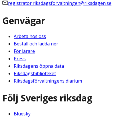
registrator.riksdagsforvaltningen@riksdagen.se
Genvägar
Arbeta hos oss
Beställ och ladda ner
För lärare
Press
Riksdagens öppna data
Riksdagsbiblioteket
Riksdagsförvaltningens diarium
Följ Sveriges riksdag
Bluesky