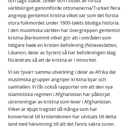
och tagit slavar, under och i slutet av första
världskriget genomförde ottomanerna/Turkiet flera
angrepp gentemot kristna vilket var som det första
stora folkmordet under 1900-talets blodiga historia.
I den muslimska världen har övergreppen gentemot
kristna återkommit vilket gör att i områden som
tidigare hade en kristen befolkning (Nineveslätten,
Libanon, delar av Syrien) så har befolkningen idag
föränd­rats så att de kristna är i minoritet.
Vi ser tyvärr samma utveckling i delar av Afrika där
muslimska grupper angriper kristna byar och
samhällen. Vi får också rapporter om att den nya
islamistiska regimen i Afghanistan har påbörjat
utrensningar av kristna som lever i Afghanistan.
Vilket är djupt tragiskt då många som har
konverterat till kristendomen har utvisats till detta
land med hänvisning till att det fanns säkra zoner.