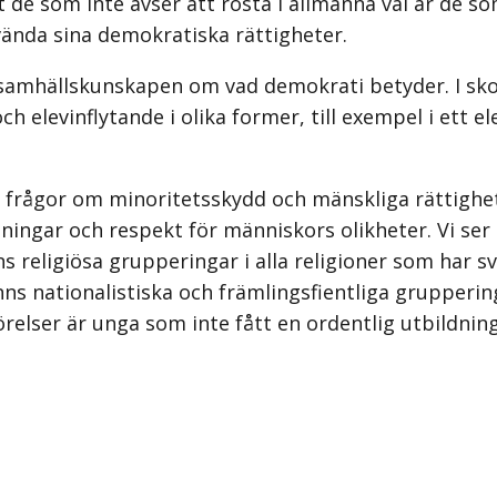
t de som inte avser att rösta i allmänna val är de s
ända sina demokratiska rättigheter.
i samhällskunskapen om vad demokrati betyder. I s
ch elevinflytande i olika former, till exempel i ett
frågor om minoritetsskydd och mänskliga rättighet
ningar och respekt för människors olikheter. Vi ser 
nns religiösa grupperingar i alla religioner som har 
finns nationalistiska och främlingsfientliga grupper
rörelser är unga som inte fått en ordentlig utbildnin