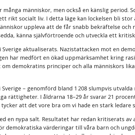
för många människor, men också en känslig period.
 rikt socialt liv. I detta läge kan lockelsen bli stor
niskor uppleva att de får snabb bekräftelse och n
sedda, känna självförtroende och utveckla ett kritis
 Sverige aktualiserats. Nazistattacken mot en demo
dagen har medfört en ökad uppmärksamhet kring rasi
et om demokratins principer och alla människors lik
i Sverige – genomförd bland 1 208 slumpvis utvald
ga rättigheter. I åldrarna 18–29 år svarar 21 procent
tycker att det vore bra om vi hade en stark ledare 
d en nypa salt. Resultatet har redan kritiserats av
för demokratiska värderingar till våra barn och ung