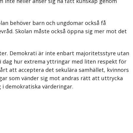
om inte heller anser sig ha fått kunskap genom
kolan behöver barn och ungdomar också få
 elevråd. Skolan måste också öppna sig mer mot det
er. Demokrati är inte enbart majoritetsstyre utan
i dag hur extrema yttringar med liten respekt för
svårt att acceptera det sekulära samhället, kvinnors
ingar som vänder sig mot andras rätt att uttrycka
g i demokratiska värderingar.