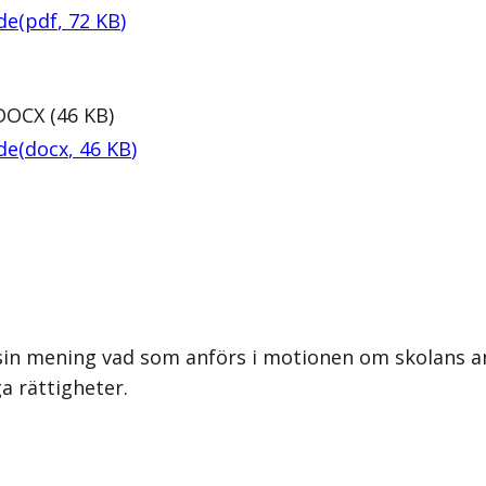
de
(
pdf
,
72
KB
)
DOCX
(
46
KB
)
de
(
docx
,
46
KB
)
 sin mening vad som anförs i motionen om skolans a
 rättigheter.