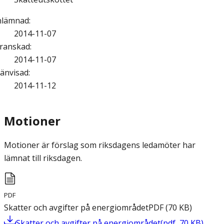
nlämnad
:
2014-11-07
ranskad
:
2014-11-07
änvisad
:
2014-11-12
Motioner
Motioner är förslag som riksdagens ledamöter har
lämnat till riksdagen.
PDF
Skatter och avgifter på energiområdet
PDF
(
70
KB
)
Skatter och avgifter på energiområdet
(
pdf
,
70
KB
)