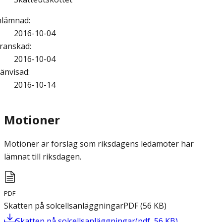
nlämnad
:
2016-10-04
ranskad
:
2016-10-04
änvisad
:
2016-10-14
Motioner
Motioner är förslag som riksdagens ledamöter har
lämnat till riksdagen.
PDF
Skatten på solcellsanläggningar
PDF
(
56
KB
)
Skatten på solcellsanläggningar
(
pdf
,
56
KB
)