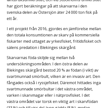
har gjort beräkningar på att skarvarna i den
svenska delen av Östersjön äter 24 000 ton fisk på
ett år.
I ett projekt från 2016, gjordes en jämförelse mellan
den totala konsumtionen av skarv på kommersiella
fiskarter med uttaget av yrkesfisket, fritidsfisket och
sälens predation i Blekinges skärgård.
Skarvarnas föda skiljde sig mellan två
undersökningsområden. I den östra delen av
Blekinges skärgård bestod 20 % av födan (i vikt) av
svartmunnad smörbult, vilken är en invasiv art. Den
fångades också i ryssjefisket. Däremot hittades inga
svartmunnade smörbultar i det västra området,
varken i skarvmagar eller i nätprovfisket. I det
västra området var torsk en viktig art i skarvfödan
(33 %) och till viss del även gädda (8 %), medan