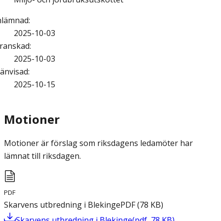
nlämnad
:
2025-10-03
ranskad
:
2025-10-03
änvisad
:
2025-10-15
Motioner
Motioner är förslag som riksdagens ledamöter har
lämnat till riksdagen.
PDF
Skarvens utbredning i Blekinge
PDF
(
78
KB
)
Skarvens utbredning i Blekinge
(
pdf
,
78
KB
)