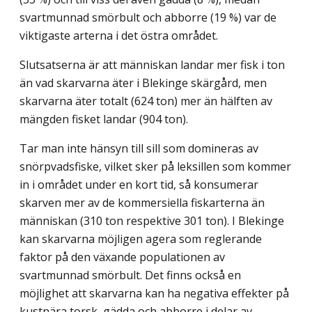
svartmunnad smörbult och abborre (19 %) var de
viktigaste arterna i det östra området.
Slutsatserna är att människan landar mer fisk i ton
än vad skarvarna äter i Blekinge skärgård, men
skarvarna äter totalt (624 ton) mer än hälften av
mängden fisket landar (904 ton).
Tar man inte hänsyn till sill som domineras av
snörpvadsfiske, vilket sker på leksillen som kommer
in i området under en kort tid, så konsumerar
skarven mer av de kommersiella fiskarterna än
människan (310 ton respektive 301 ton). I Blekinge
kan skarvarna möjligen agera som reglerande
faktor på den växande populationen av
svartmunnad smörbult. Det finns också en
möjlighet att skarvarna kan ha negativa effekter på
kustnära torsk, gädda och abborre i delar av