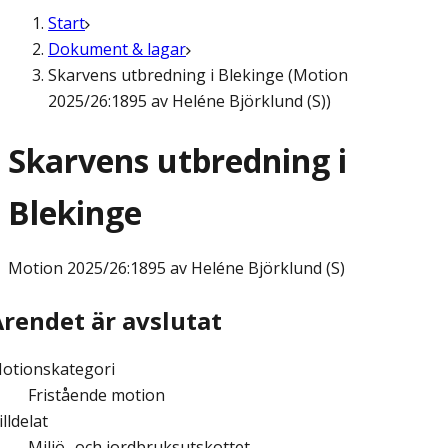
Start
Dokument & lagar
Skarvens utbredning i Blekinge (Motion
2025/26:1895 av Heléne Björklund (S))
Skarvens utbredning i
Blekinge
Motion
2025/26:1895 av Heléne Björklund (S)
Ärendet är avslutat
otionskategori
Fristående motion
illdelat
Miljö- och jordbruksutskottet