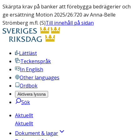
Skärpta krav på banker att förebygga bedrägerier och
ge ersättning Motion 2025/26:720 av Anna-Belle
Strömberg m.fl. (S)
Till innehåll på sidan
Lättläst
Teckenspråk
In English
Other languages
Ordbok
Aktivera lyssna
Sök
Aktuellt
Aktuellt
Dokument & lagar