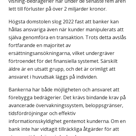
vishing-bedrägerier har under de senaste fem åren
lett till förluster på över 2 miljarder kronor.
Högsta domstolen slog 2022 fast att banker kan
hållas ansvariga även när kunder manipulerats att
själva genomföra en transaktion. Trots detta avslås
fortfarande en majoritet av
ersättningsansökningarna, vilket undergräver
förtroendet för det finansiella systemet. Särskilt
äldre är en utsatt grupp, och det är orimligt att
ansvaret i huvudsak läggs på individen.
Bankerna har både möjligheten och ansvaret att
förebygga bedrägerier. Det krävs bindande krav på
avancerade övervakningssystem, beloppsgränser,
tidsfördröjningar och effektiv
informationsskyldighet gentemot kunderna. Om en
bank inte har vidtagit tillräckliga åtgärder för att