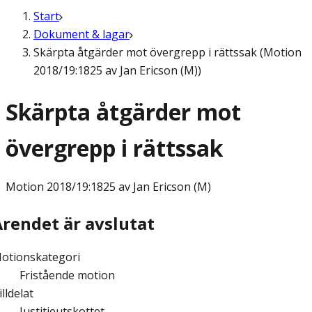
Start
Dokument & lagar
Skärpta åtgärder mot övergrepp i rättssak (Motion
2018/19:1825 av Jan Ericson (M))
Skärpta åtgärder mot
övergrepp i rättssak
Motion
2018/19:1825 av Jan Ericson (M)
Ärendet är avslutat
otionskategori
Fristående motion
illdelat
Justitieutskottet