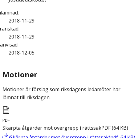
nlämnad
:
2018-11-29
ranskad
:
2018-11-29
änvisad
:
2018-12-05
Motioner
Motioner är förslag som riksdagens ledamöter har
lämnat till riksdagen.
PDF
Skärpta åtgärder mot övergrepp i rättssak
PDF
(
64
KB
)
Skärpta åtgärder mot övergrepp i rättssak
(
pdf
,
64
KB
)