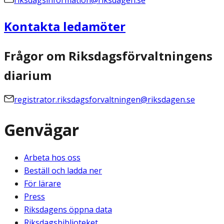
riksdagsinformation@riksdagen.se
Kontakta ledamöter
Frågor om Riksdagsförvaltningens
diarium
registrator.riksdagsforvaltningen@riksdagen.se
Genvägar
Arbeta hos oss
Beställ och ladda ner
För lärare
Press
Riksdagens öppna data
Riksdagsbiblioteket