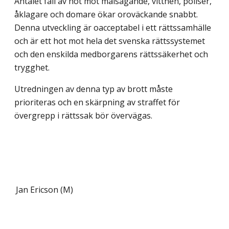
Antalet fall av hot mot målsägande, vittnen, poliser,
åklagare och domare ökar oroväck­ande snabbt.
Denna utveckling är oacceptabel i ett rättssamhälle
och är ett hot mot hela det svenska rättssystemet
och den enskilda medborgarens rättssäkerhet och
trygghet.
Utredningen av denna typ av brott måste
prioriteras och en skärpning av straffet för
övergrepp i rättssak bör övervägas.
Jan Ericson (M)