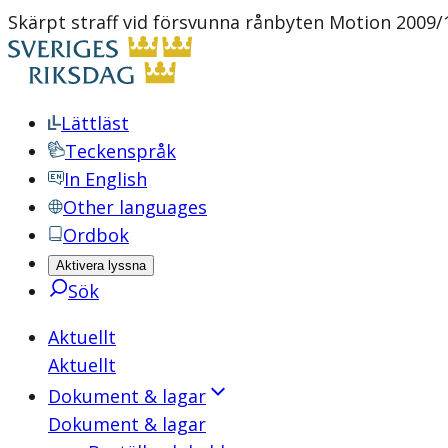
Skärpt straff vid försvunna rånbyten Motion 2009/
Lättläst
Teckenspråk
In English
Other languages
Ordbok
Aktivera lyssna
Sök
Aktuellt
Aktuellt
Dokument & lagar
Dokument & lagar