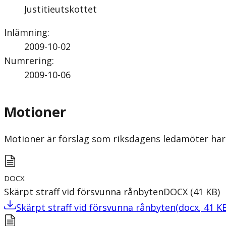
Justitieutskottet
Inlämning
:
2009-10-02
Numrering
:
2009-10-06
Motioner
Motioner är förslag som riksdagens ledamöter har 
DOCX
Skärpt straff vid försvunna rånbyten
DOCX
(
41
KB
)
Skärpt straff vid försvunna rånbyten
(
docx
,
41
K