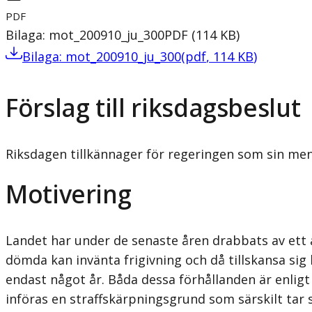
PDF
Bilaga: mot_200910_ju_300
PDF
(
114
KB
)
Bilaga: mot_200910_ju_300
(
pdf
,
114
KB
)
Förslag till riksdagsbeslut
Riksdagen tillkännager för regeringen som sin men
Motivering
Landet har under de senaste åren drabbats av ett a
dömda kan invänta frigivning och då tillskansa sig
endast något år. Båda dessa förhållanden är enligt 
införas en straffskärpningsgrund som särskilt tar s