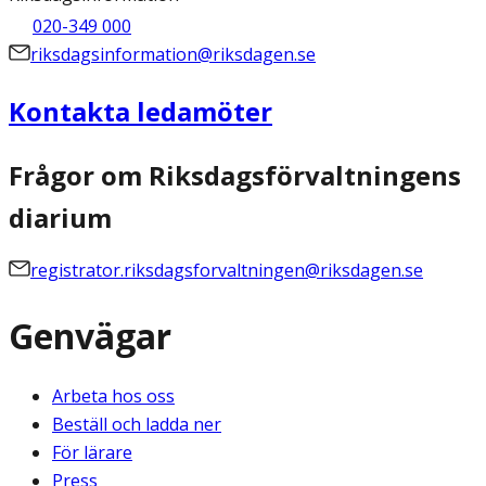
020-349 000
riksdagsinformation@riksdagen.se
Kontakta ledamöter
Frågor om Riksdagsförvaltningens
diarium
registrator.riksdagsforvaltningen@riksdagen.se
Genvägar
Arbeta hos oss
Beställ och ladda ner
För lärare
Press