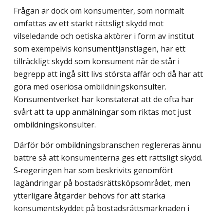
Frågan är dock om konsumenter, som normalt
omfattas av ett starkt rättsligt skydd mot
vilseledande och oetiska aktörer i form av institut
som exempelvis konsument­tjänstlagen, har ett
tillräckligt skydd som konsument när de står i
begrepp att ingå sitt livs största affär och då har att
göra med oseriösa ombildningskonsulter.
Konsument­verket har konstaterat att de ofta har
svårt att ta upp anmälningar som riktas mot just
ombildningskonsulter.
Därför bör ombildningsbranschen reglereras ännu
bättre så att konsumenterna ges ett rättsligt skydd.
S‑regeringen har som beskrivits genomfört
lagändringar på bostadsrätts­köpsområdet, men
ytterligare åtgärder behövs för att stärka
konsumentskyddet på bostadsrättsmarknaden i