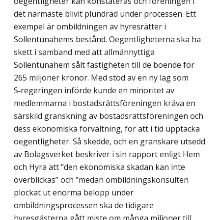
oegentligheter kan konstateras och föreningen i
det närmaste blivit plundrad under processen. Ett
exempel är ombildningen av hyresrätter i
Sollentunahems bestånd. Oegentligheterna ska ha
skett i samband med att allmännyttiga
Sollentunahem sålt fastigheten till de boende för
265 miljoner kronor. Med stöd av en ny lag som
S‑regeringen införde kunde en minoritet av
medlemmarna i bostadsrättsföreningen kräva en
särskild granskning av bostadsrättsföreningen och
dess ekonomiska förvaltning, för att i tid upptäcka
oegentligheter. Så skedde, och en grans­kare utsedd
av Bolagsverket beskriver i sin rapport enligt Hem
och Hyra att ”den ekonomiska skadan kan inte
överblickas” och ”medan ombildningskonsulten
plockat ut enorma belopp under
ombildningsprocessen ska de tidigare
hyresgästerna gått miste om många miljoner till