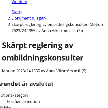
Webb-tv
Start
Dokument & lagar
Skärpt reglering av ombildningskonsulter (Motion
2023/24:1355 av Anna Vikström m.fl. (S))
Skärpt reglering av
ombildningskonsulter
Motion
2023/24:1355 av Anna Vikström m.fl. (S)
Ärendet är avslutat
otionskategori
Fristående motion
illdelat