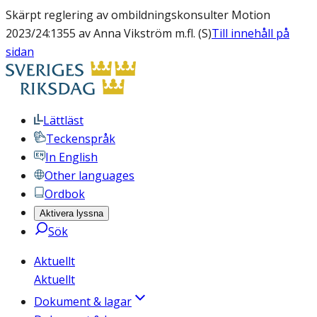
Skärpt reglering av ombildningskonsulter Motion
2023/24:1355 av Anna Vikström m.fl. (S)
Till innehåll på
sidan
Lättläst
Teckenspråk
In English
Other languages
Ordbok
Aktivera lyssna
Sök
Aktuellt
Aktuellt
Dokument & lagar