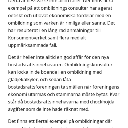
Detta är dessvärre inte alltid fallet. Det finns flera
exempel på att ombildnings­konsulter har agerat
oetiskt och utlovat ekonomiska fördelar med en
ombildning som varken är rimliga eller sanna. Det
har resulterat i en lång rad anmälningar till
Konsumentverket samt flera medialt
uppmärksammade fall.
Det är heller inte alltid en god affär för den nya
bostadsrättsinnehavaren. Ombild­ningskonsulter
kan locka in de boende i en ombildning med
glädjekalkyler, och sedan låta
bostadsrättsföreningen ta smällen när föreningens
ekonomi utarmas och stammarna måste bytas. Kvar
står då bostadsrättsinnehavarna med chockhöjda
avgifter som de inte hade räknat med.
Det finns ett flertal exempel på ombildningar där