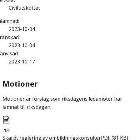
Civilutskottet
nlämnad
:
2023-10-04
ranskad
:
2023-10-04
änvisad
:
2023-10-17
Motioner
Motioner är förslag som riksdagens ledamöter har
lämnat till riksdagen.
PDF
Skärpt reglering av ombildningskonsulter
PDF
(
81
KB
)