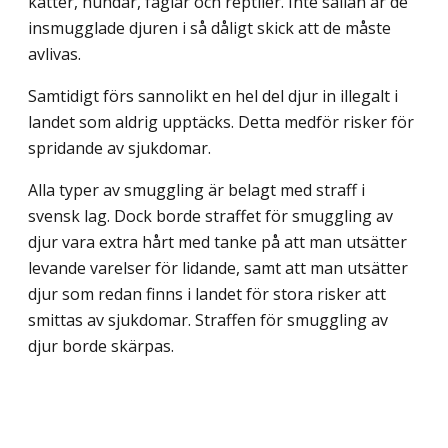
katter, hundar, fåglar och reptiler. Inte sällan är de
insmugglade djuren i så dåligt skick att de måste
avlivas.
Samtidigt förs sannolikt en hel del djur in illegalt i
landet som aldrig upptäcks. Detta medför risker för
spridande av sjukdomar.
Alla typer av smuggling är belagt med straff i
svensk lag. Dock borde straffet för smuggling av
djur vara extra hårt med tanke på att man utsätter
levande varelser för lidande, samt att man utsätter
djur som redan finns i landet för stora risker att
smittas av sjukdomar. Straffen för smuggling av
djur borde skärpas.