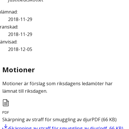
nlämnad
:
2018-11-29
ranskad
:
2018-11-29
änvisad
:
2018-12-05
Motioner
Motioner är förslag som riksdagens ledamöter har
lämnat till riksdagen.
PDF
Skärpning av straff för smuggling av djur
PDF
(
66
KB
)
Skärpning av straff för smuggling av djur
(
pdf
,
66
KB
)