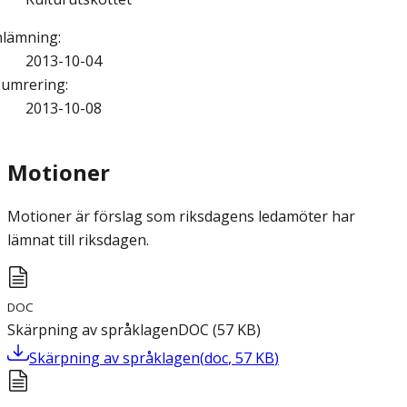
nlämning
:
2013-10-04
umrering
:
2013-10-08
Motioner
Motioner är förslag som riksdagens ledamöter har
lämnat till riksdagen.
DOC
Skärpning av språklagen
DOC
(
57
KB
)
Skärpning av språklagen
(
doc
,
57
KB
)