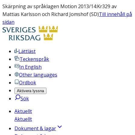
Skärpning av språklagen Motion 2013/14:Kr329 av
Mattias Karlsson och Richard Jomshof (SD)
Till innehåll på
sidan
Lättläst
Teckenspråk
In English
Other languages
Ordbok
Aktivera lyssna
Sök
Aktuellt
Aktuellt
Dokument & lagar