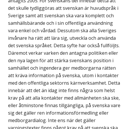
antagits 2005. För svenskans del innebar detta att
det skulle tydliggöras att svenskan är huvudspråk i
Sverige samt att svenskan ska vara komplett och
samhällsbärande och i sin offentliga användning
vara enkel och vårdad. Dessutom ska alla Sveriges
invånare ha rätt att lära sig, utveckla och använda
det svenska språket. Detta syfte har också fullföljts.
Däremot verkar varken den antagna politiken eller
den nya lagen för att stärka svenskans position i
samhället och ingendera ger medborgarna rätten
att kräva information på svenska, utom i kontakter
med den offentliga sektorns kärnverksamhet. Detta
innebär att det än idag inte finns några som helst
krav på att alla kontakter med allmänheten ska ske,
eller åtminstone finnas tillgängliga, på svenska vare
sig det gäller ren informationsförmedling eller
medborgardialog. Inte ens när det gäller
varningstexter finns något krav på att svenska ska