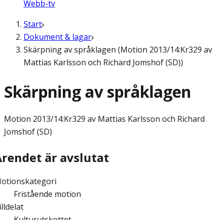
Webb-tv
Start
Dokument & lagar
Skärpning av språklagen (Motion 2013/14:Kr329 av
Mattias Karlsson och Richard Jomshof (SD))
Skärpning av språklagen
Motion
2013/14:Kr329 av Mattias Karlsson och Richard
Jomshof (SD)
Ärendet är avslutat
otionskategori
Fristående motion
illdelat
Kulturutskottet