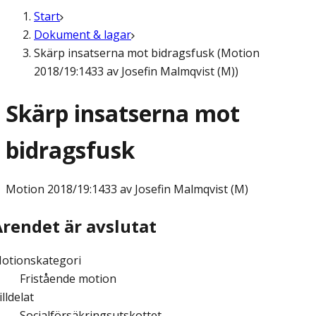
Start
Dokument & lagar
Skärp insatserna mot bidragsfusk (Motion
2018/19:1433 av Josefin Malmqvist (M))
Skärp insatserna mot
bidragsfusk
Motion
2018/19:1433 av Josefin Malmqvist (M)
Ärendet är avslutat
otionskategori
Fristående motion
illdelat
Socialförsäkringsutskottet