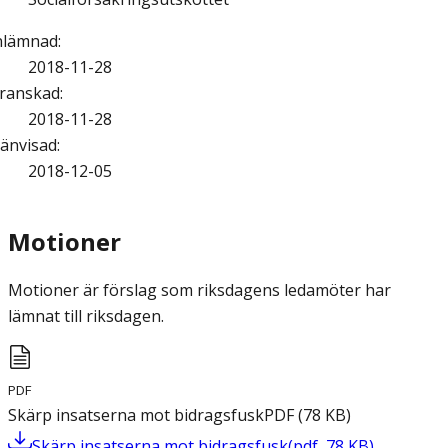
nlämnad
:
2018-11-28
ranskad
:
2018-11-28
änvisad
:
2018-12-05
Motioner
Motioner är förslag som riksdagens ledamöter har
lämnat till riksdagen.
PDF
Skärp insatserna mot bidragsfusk
PDF
(
78
KB
)
Skärp insatserna mot bidragsfusk
(
pdf
,
78
KB
)