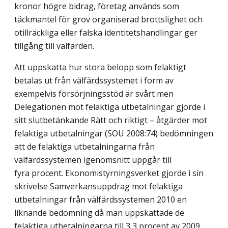
kronor högre bidrag, företag används som
täckmantel för grov organiserad brottslighet och
otillräckliga eller falska identitetshandlingar ger
tillgång till välfärden.
Att uppskatta hur stora belopp som felaktigt
betalas ut från välfärdssystemet i form av
exempelvis försörjningsstöd är svårt men
Delegationen mot felaktiga utbetalningar gjorde i
sitt slutbetänkande Rätt och riktigt – åtgärder mot
felaktiga utbetalningar (SOU 2008:74) bedömningen
att de felaktiga utbetalningarna från
välfärdssystemen igenom­snitt uppgår till
fyra procent. Ekonomistyrningsverket gjorde i sin
skrivelse Samver­kansuppdrag mot felaktiga
utbetalningar från välfärdssystemen 2010 en
liknande bedömning då man uppskattade de
felaktiga utbetalningarna till 3,3 procent av 2009