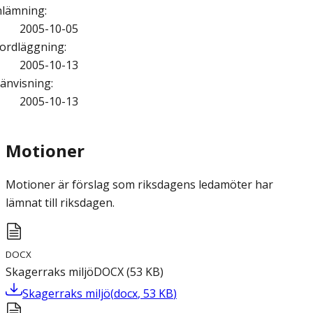
nlämning
:
2005-10-05
ordläggning
:
2005-10-13
änvisning
:
2005-10-13
Motioner
Motioner är förslag som riksdagens ledamöter har
lämnat till riksdagen.
DOCX
Skagerraks miljö
DOCX
(
53
KB
)
Skagerraks miljö
(
docx
,
53
KB
)