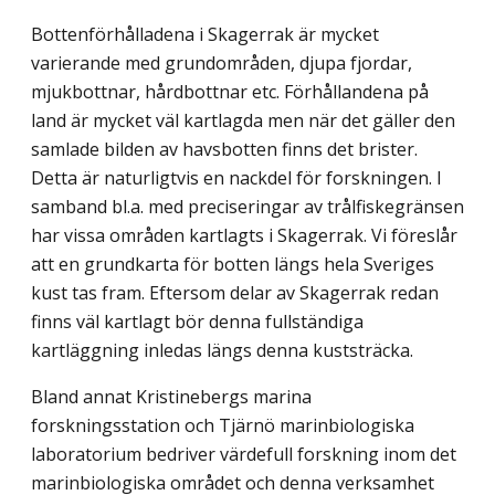
Bottenförhålladena i Skagerrak är mycket
varierande med grundområden, djupa fjordar,
mjukbottnar, hårdbottnar etc. Förhållandena på
land är mycket väl kartlagda men när det gäller den
samlade bilden av havsbotten finns det brister.
Detta är naturligtvis en nackdel för forskningen. I
samband bl.a. med preciseringar av trålfiskegränsen
har vissa områden kartlagts i Skagerrak. Vi föreslår
att en grundkarta för botten längs hela Sveriges
kust tas fram. Eftersom delar av Skagerrak redan
finns väl kartlagt bör denna fullständiga
kartläggning inledas längs denna kuststräcka.
Bland annat Kristinebergs marina
forskningsstation och Tjärnö marinbiologiska
laboratorium bedriver värdefull forskning inom det
marinbiologiska området och denna verksamhet