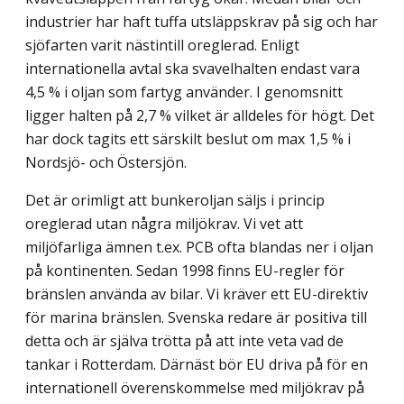
industrier har haft tuffa utsläppskrav på sig och har
sjöfarten varit nästintill oreglerad. Enligt
internationella avtal ska svavelhalten endast vara
4,5 % i oljan som fartyg använder. I genomsnitt
ligger halten på 2,7 % vilket är alldeles för högt. Det
har dock tagits ett särskilt beslut om max 1,5 % i
Nordsjö- och Östersjön.
Det är orimligt att bunkeroljan säljs i princip
oreglerad utan några miljökrav. Vi vet att
miljöfarliga ämnen t.ex. PCB ofta blandas ner i oljan
på kontinenten. Sedan 1998 finns EU-regler för
bränslen använda av bilar. Vi kräver ett EU-direktiv
för marina bränslen. Svenska redare är positiva till
detta och är själva trötta på att inte veta vad de
tankar i Rotterdam. Därnäst bör EU driva på för en
internationell överenskommelse med miljökrav på