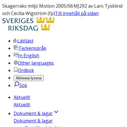
Skagerraks miljö Motion 2005/06:MJ292 av Lars Tysklind
och Cecilia Wigström (fp)
Till innehåll på sidan
Lättläst
Teckenspråk
In English
Other languages
Ordbok
Aktivera lyssna
Sök
Aktuellt
Aktuellt
Dokument & lagar
Dokument & lagar