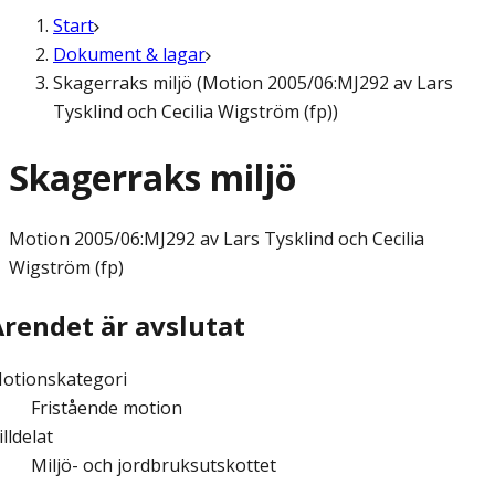
Start
Dokument & lagar
Skagerraks miljö (Motion 2005/06:MJ292 av Lars
Tysklind och Cecilia Wigström (fp))
Skagerraks miljö
Motion
2005/06:MJ292 av Lars Tysklind och Cecilia
Wigström (fp)
Ärendet är avslutat
otionskategori
Fristående motion
illdelat
Miljö- och jordbruksutskottet