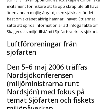
som vi vill skall uppmuntras. Att skapa ekonomiska
incitament för fiskare att ta upp skräp ute till havs
är en annan möjlig åtgärd, men självklart är det
bäst om skräpet aldrig hamnar i havet. Ett annat
sätta att sprida information är att infoga fakta om
Skagerraks miljötillstånd i Sjöfartsverkets sjökort.
Luftföroreningar från
sjöfarten
Den 5–6 maj 2006 träffas
Nordsjökonferensen
(miljöministrarna runt
Nordsjön) med fokus på
temat Sjöfarten och fiskets
miljöpåverkan.