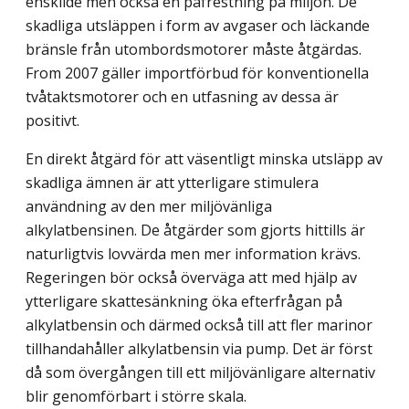
enskilde men också en påfrestning på miljön. De
skadliga utsläppen i form av avgaser och läckande
bränsle från utombordsmotorer måste åtgärdas.
From 2007 gäller importförbud för konventionella
tvåtaktsmotorer och en utfasning av dessa är
positivt.
En direkt åtgärd för att väsentligt minska utsläpp av
skadliga ämnen är att ytterligare stimulera
användning av den mer miljövänliga
alkylatbensinen. De åtgärder som gjorts hittills är
naturligtvis lovvärda men mer information krävs.
Regeringen bör också överväga att med hjälp av
ytterligare skattesänkning öka efterfrågan på
alkylatbensin och därmed också till att fler marinor
tillhandahåller alkylatbensin via pump. Det är först
då som övergången till ett miljövänligare alternativ
blir genomförbart i större skala.