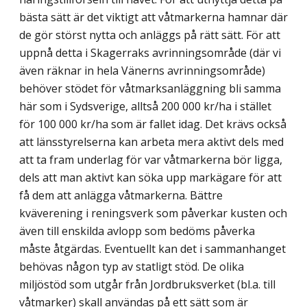
bästa sätt är det viktigt att våtmarkerna hamnar där
de gör störst nytta och anläggs på rätt sätt. För att
uppnå detta i Skagerraks avrinningsområde (där vi
även räknar in hela Vänerns avrinningsområde)
behöver stödet för våtmarksanläggning bli samma
här som i Sydsverige, alltså 200 000 kr/ha i stället
för 100 000 kr/ha som är fallet idag. Det krävs också
att länsstyrelserna kan arbeta mera aktivt dels med
att ta fram underlag för var våtmarkerna bör ligga,
dels att man aktivt kan söka upp markägare för att
få dem att anlägga våtmarkerna. Bättre
kväverening i reningsverk som påverkar kusten och
även till enskilda avlopp som bedöms påverka
måste åtgärdas. Eventuellt kan det i sammanhanget
behövas någon typ av statligt stöd. De olika
miljöstöd som utgår från Jordbruksverket (bl.a. till
våtmarker) skall användas på ett sätt som är