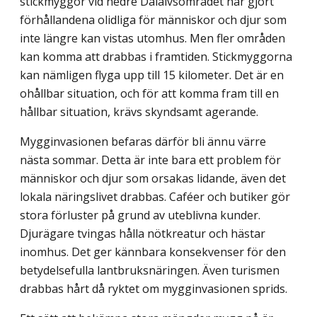
stickmyggor vid nedre Dalälvsområdet har gjort
förhållandena olidliga för människor och djur som
inte längre kan vistas utomhus. Men fler områden
kan komma att drabbas i framtiden. Stickmyggorna
kan nämligen flyga upp till 15 kilometer. Det är en
ohållbar situation, och för att komma fram till en
hållbar situation, krävs skyndsamt agerande.
Mygginvasionen befaras därför bli ännu värre
nästa sommar. Detta är inte bara ett problem för
människor och djur som orsakas lidande, även det
lokala näringslivet drabbas. Caféer och butiker gör
stora förluster på grund av uteblivna kunder.
Djurägare tvingas hålla nötkreatur och hästar
inomhus. Det ger kännbara konsekvenser för den
betydelsefulla lantbruksnäringen. Även turismen
drabbas hårt då ryktet om mygg­invasionen sprids.