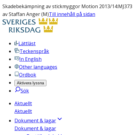
Skadebekämpning av stickmyggor Motion 2013/14:MJ373
av Staffan Anger (M)
Till innehåll på sidan
Lättläst
Teckenspråk
In English
Other languages
Ordbok
Aktivera lyssna
Sök
Aktuellt
Aktuellt
Dokument & lagar
Dokument & lagar