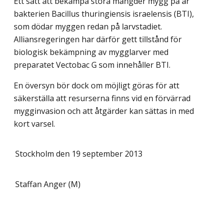
Ett sätt att bekämpa stora mängder mygg på är
bakterien Bacillus thuringiensis israelensis (BTI),
som dödar myggen redan på larvstadiet.
Alliansregeringen har därför gett tillstånd för
biologisk bekämpning av mygglarver med
preparatet Vectobac G som innehåller BTI.
En översyn bör dock om möjligt göras för att
säkerställa att resurserna finns vid en förvärrad
mygginvasion och att åtgärder kan sättas in med
kort varsel.
Stockholm den 19 september 2013
Staffan Anger (M)