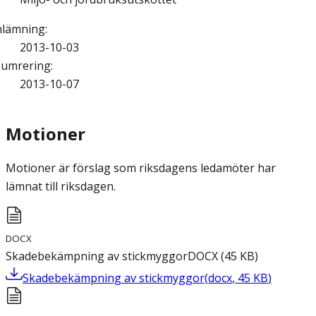
nlämning
:
2013-10-03
umrering
:
2013-10-07
Motioner
Motioner är förslag som riksdagens ledamöter har
lämnat till riksdagen.
DOCX
Skadebekämpning av stickmyggor
DOCX
(
45
KB
)
Skadebekämpning av stickmyggor
(
docx
,
45
KB
)