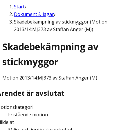
Start
Dokument & lagar
Skadebekämpning av stickmyggor (Motion
2013/14:MJ373 av Staffan Anger (M))
Skadebekämpning av
stickmyggor
Motion
2013/14:MJ373 av Staffan Anger (M)
Ärendet är avslutat
otionskategori
Fristående motion
illdelat
Miljö- och jordbruksutskottet