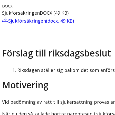
DOCX
Sjukförsäkringen
DOCX
(
49
KB
)
Sjukförsäkringen
(
docx
,
49
KB
)
Förslag till riksdagsbeslut
Riksdagen ställer sig bakom det som anförs
Motivering
Vid bedömning av rätt till sjukersättning prövas
När nu den så kallade bortre parentesen i sjukförs