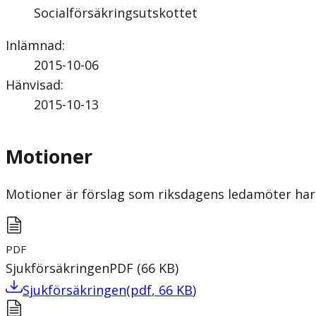
Socialförsäkringsutskottet
Inlämnad
:
2015-10-06
Hänvisad
:
2015-10-13
Motioner
Motioner är förslag som riksdagens ledamöter har 
PDF
Sjukförsäkringen
PDF
(
66
KB
)
Sjukförsäkringen
(
pdf
,
66
KB
)