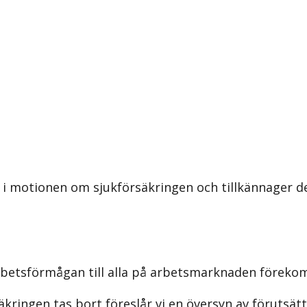
 i motionen om sjukförsäkringen och tillkännager de
 arbetsförmågan till alla på arbetsmarknaden förek
äkringen tas bort föreslår vi en översyn av förutsä