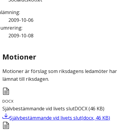
nlämning
:
2009-10-06
umrering
:
2009-10-08
Motioner
Motioner är förslag som riksdagens ledamöter har
lämnat till riksdagen.
DOCX
Självbestämmande vid livets slut
DOCX
(
46
KB
)
Självbestämmande vid livets slut
(
docx
,
46
KB
)