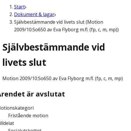
Start
Dokument & lagar
Självbestämmande vid livets slut (Motion
2009/10:So650 av Eva Flyborg m.fl. (fp, c, m, mp))
Självbestämmande vid
livets slut
Motion
2009/10:So650 av Eva Flyborg m.fl. (fp, c, m, mp)
Ärendet är avslutat
otionskategori
Fristående motion
illdelat
Socialutskottet