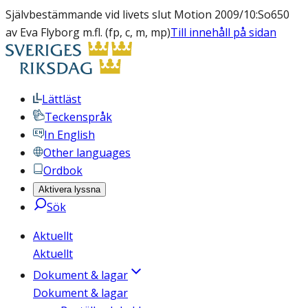
Självbestämmande vid livets slut Motion 2009/10:So650
av Eva Flyborg m.fl. (fp, c, m, mp)
Till innehåll på sidan
Lättläst
Teckenspråk
In English
Other languages
Ordbok
Aktivera lyssna
Sök
Aktuellt
Aktuellt
Dokument & lagar
Dokument & lagar