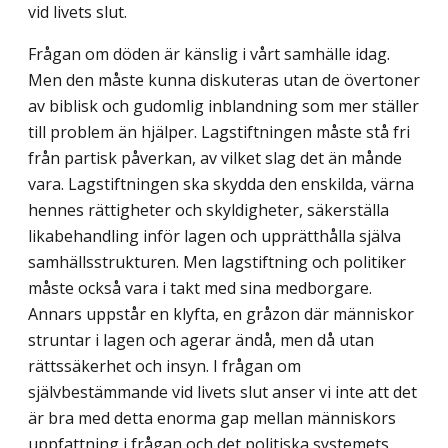
vid livets slut.
Frågan om döden är känslig i vårt samhälle idag.
Men den måste kunna diskuteras utan de övertoner
av biblisk och gudomlig inblandning som mer ställer
till problem än hjälper. Lagstiftningen måste stå fri
från partisk påverkan, av vilket slag det än månde
vara. Lagstiftningen ska skydda den enskilda, värna
hennes rättigheter och skyldigheter, säkerställa
likabehandling inför lagen och upprätthålla själva
samhällsstrukturen. Men lagstiftning och politiker
måste också vara i takt med sina medborgare.
Annars uppstår en klyfta, en gråzon där människor
struntar i lagen och agerar ändå, men då utan
rättssäkerhet och insyn. I frågan om
självbestämmande vid livets slut anser vi inte att det
är bra med detta enorma gap mellan människors
uppfattning i frågan och det politiska systemets