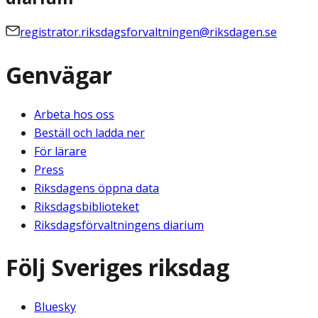
registrator.riksdagsforvaltningen@riksdagen.se
Genvägar
Arbeta hos oss
Beställ och ladda ner
För lärare
Press
Riksdagens öppna data
Riksdagsbiblioteket
Riksdagsförvaltningens diarium
Följ Sveriges riksdag
Bluesky