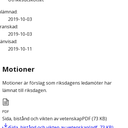
nlämnad
:
2019-10-03
ranskad
:
2019-10-03
änvisad
:
2019-10-11
Motioner
Motioner är förslag som riksdagens ledamöter har
lämnat till riksdagen.
PDF
Sida, bistånd och vikten av vetenskap
PDF
(
73
KB
)
Sida, bistånd och vikten av vetenskap
(
pdf
,
73
KB
)