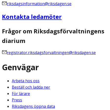
riksdagsinformation@riksdagen.se
Kontakta ledamöter
Frågor om Riksdagsförvaltningens
diarium
registrator.riksdagsforvaltningen@riksdagen.se
Genvägar
Arbeta hos oss
Beställ och ladda ner
För lärare
Press
Riksdagens öppna data