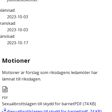
nlämnad
:
2023-10-03
ranskad
:
2023-10-03
änvisad
:
2023-10-17
Motioner
Motioner är förslag som riksdagens ledamöter har
lämnat till riksdagen.
PDF
Sexualbrottslagen till skydd för barnet
PDF
(
74
KB
)
Sexualbrottslagen till skydd för barnet
(
pdf
,
74
KB
)