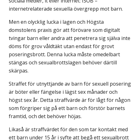
sociala medier, it eller internet: ISÖB –
internetrelaterade sexuella över­grepp mot barn.
Men en olycklig lucka i lagen och Högsta
domstolens praxis gör att förövare som digitalt
tvingar barn eller andra att penetrera sig själva inte
döms för grov våldtäkt utan endast för grovt
poseringsbrott. Denna lucka måste omedelbart
stängas och sexual­brottslagen behöver därtill
skärpas.
Straffet för utnyttjande av barn för sexuell posering
är böter eller fängelse i lägst sex månader och
högst sex år. Detta straffvärde är för lågt för någon
som förgriper sig på ett barn och förstör barnets
framtid, och det behöver höjas.
Likaså är straffvärdet för den som tar kontakt med
ett barn under 15 år i syfte att begå ett sexualbrott