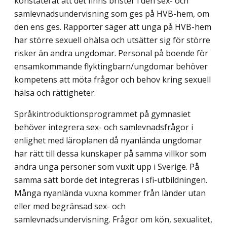
konstaterat att det finns brister i den sex- och
samlevnadsundervisning som ges på HVB-hem, om
den ens ges. Rapporter säger att unga på HVB-hem
har större sexuell ohälsa och utsätter sig för större
risker än andra ungdomar. Personal på boende för
ensamkommande flyktingbarn/ungdomar behöver
kompetens att möta frågor och behov kring sexuell
hälsa och rättigheter.
Språkintroduktionsprogrammet på gymnasiet
behöver integrera sex- och samlevnadsfrågor i
enlighet med läroplanen då nyanlända ungdomar
har rätt till dessa kunskaper på samma villkor som
andra unga personer som vuxit upp i Sverige. På
samma sätt borde det integreras i sfi-utbildningen.
Många nyanlända vuxna kommer från länder utan
eller med begränsad sex- och
samlevnadsundervisning. Frågor om kön, sexualitet,