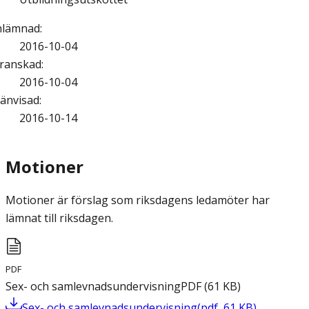
nlämnad
:
2016-10-04
ranskad
:
2016-10-04
änvisad
:
2016-10-14
Motioner
Motioner är förslag som riksdagens ledamöter har
lämnat till riksdagen.
PDF
Sex- och samlevnadsundervisning
PDF
(
61
KB
)
Sex- och samlevnadsundervisning
(
pdf
,
61
KB
)