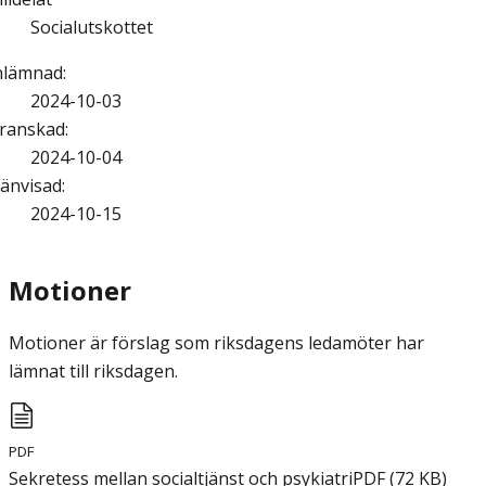
Socialutskottet
nlämnad
:
2024-10-03
ranskad
:
2024-10-04
änvisad
:
2024-10-15
Motioner
Motioner är förslag som riksdagens ledamöter har
lämnat till riksdagen.
PDF
Sekretess mellan socialtjänst och psykiatri
PDF
(
72
KB
)