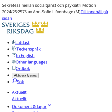
Sekretess mellan socialtjänst och psykiatri Motion
2024/25:2575 av Ann-Sofie Lifvenhage (M)
Till innehåll på
sidan
Lättläst
Teckenspråk
In English
Other languages
Ordbok
Aktivera lyssna
Sök
Aktuellt
Aktuellt
Dokument & lagar