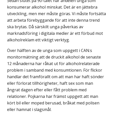
Sedan slutet på 90-talet har andelen unga som
konsumerar alkohol minskat. Det är en jättebra
utveckling, men mer måste göras. Vi måste fortsätta
att arbeta förebyggande för att inte denna trend
ska brytas. Då särskilt unga påverkas av
marknadsföring i digi­tala medier är ett förbud mot
alkoholreklam ett viktigt verktyg.
Över hälften av de unga som uppgett i CAN:s
monitormätning att de druckit alkohol de senaste
12 månaderna har råkat ut för alkoholrelaterade
problem i samband med kon­sumtionen. För flickor
handlar det framförallt om att man har haft sönder
eller förlorat tillhörigheter, haft sex som man
ångrat dagen efter eller fått problem med
relationer. Pojkarna har främst uppgett att man
kört bil eller moped berusad, bråkat med polisen
eller hamnat i slagsmål.