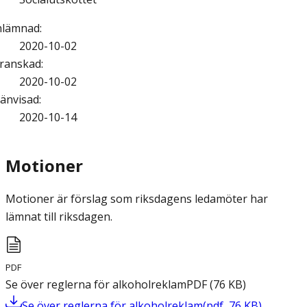
nlämnad
:
2020-10-02
ranskad
:
2020-10-02
änvisad
:
2020-10-14
Motioner
Motioner är förslag som riksdagens ledamöter har
lämnat till riksdagen.
PDF
Se över reglerna för alkoholreklam
PDF
(
76
KB
)
Se över reglerna för alkoholreklam
(
pdf
,
76
KB
)