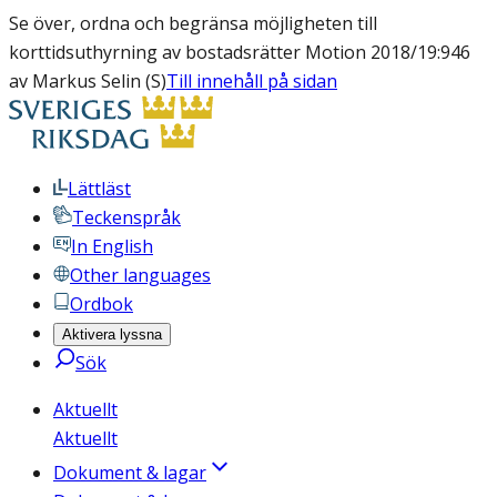
Se över, ordna och begränsa möjligheten till
korttidsuthyrning av bostadsrätter Motion 2018/19:946
av Markus Selin (S)
Till innehåll på sidan
Lättläst
Teckenspråk
In English
Other languages
Ordbok
Aktivera lyssna
Sök
Aktuellt
Aktuellt
Dokument & lagar