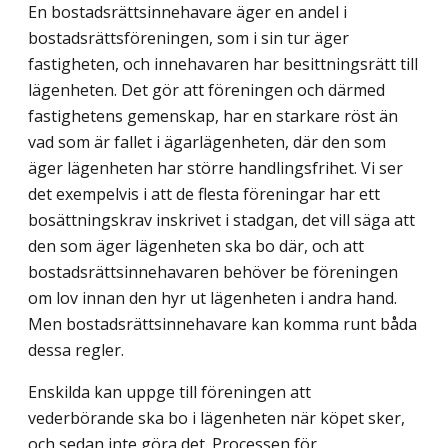
En bostadsrättsinnehavare äger en andel i
bostadsrättsföreningen, som i sin tur äger
fastigheten, och innehavaren har besittningsrätt till
lägenheten. Det gör att föreningen och därmed
fastighetens gemenskap, har en starkare röst än
vad som är fallet i ägarlägenheten, där den som
äger lägenheten har större handlingsfrihet. Vi ser
det exempelvis i att de flesta föreningar har ett
bosättningskrav inskrivet i stadgan, det vill säga att
den som äger lägenheten ska bo där, och att
bostadsrättsinnehavaren behöver be föreningen
om lov innan den hyr ut lägenheten i andra hand.
Men bostadsrättsinne­havare kan komma runt båda
dessa regler.
Enskilda kan uppge till föreningen att
vederbörande ska bo i lägenheten när köpet sker,
och sedan inte göra det. Processen för