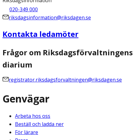
Riksdagsinformation
020-349 000
riksdagsinformation@riksdagen.se
Kontakta ledamöter
Frågor om Riksdagsförvaltningens
diarium
registrator.riksdagsforvaltningen@riksdagen.se
Genvägar
Arbeta hos oss
Beställ och ladda ner
För lärare