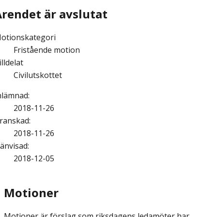
Ärendet är avslutat
otionskategori
Fristående motion
illdelat
Civilutskottet
nlämnad
:
2018-11-26
ranskad
:
2018-11-26
änvisad
:
2018-12-05
Motioner
Motioner är förslag som riksdagens ledamöter har