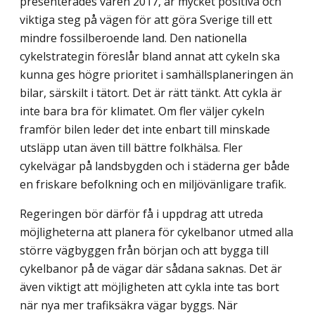
presenterades våren 2017, är mycket positiva och
viktiga steg på vägen för att göra Sverige till ett
mindre fossilberoende land. Den nationella
cykelstrategin föreslår bland annat att cykeln ska
kunna ges högre prioritet i samhällsplaneringen än
bilar, särskilt i tätort. Det är rätt tänkt. Att cykla är
inte bara bra för klimatet. Om fler väljer cykeln
framför bilen leder det inte enbart till minskade
utsläpp utan även till bättre folkhälsa. Fler
cykelvägar på landsbygden och i städerna ger både
en friskare befolkning och en miljövänligare trafik.
Regeringen bör därför få i uppdrag att utreda
möjligheterna att planera för cykel­banor utmed alla
större vägbyggen från början och att bygga till
cykelbanor på de vägar där sådana saknas. Det är
även viktigt att möjligheten att cykla inte tas bort
när nya mer trafiksäkra vägar byggs. När