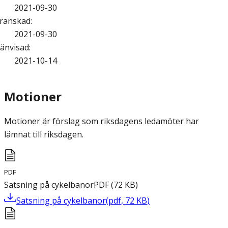
2021-09-30
ranskad
:
2021-09-30
änvisad
:
2021-10-14
Motioner
Motioner är förslag som riksdagens ledamöter har
lämnat till riksdagen.
PDF
Satsning på cykelbanor
PDF
(
72
KB
)
Satsning på cykelbanor
(
pdf
,
72
KB
)