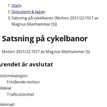
Start
Dokument & lagar
Satsning på cykelbanor (Motion 2021/22:1557 av
Magnus Manhammar (S))
Satsning på cykelbanor
Motion
2021/22:1557 av Magnus Manhammar (S)
Ärendet är avslutat
otionskategori
Fristående motion
illdelat
Trafikutskottet
nlämnad
: