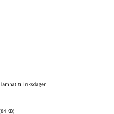
lämnat till riksdagen.
(
84
KB
)