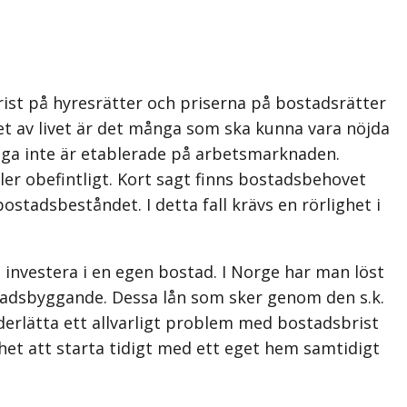
 brist på hyresrätter och priserna på bostadsrätter
et av livet är det många som ska kunna vara nöjda
 unga inte är etablerade på arbets­marknaden.
ller obefintligt. Kort sagt finns bostadsbehovet
stadsbeståndet. I detta fall krävs en rörlighet i
 investera i en egen bostad. I Norge har man löst
ostads­byggande. Dessa lån som sker genom den s.k.
erlätta ett allvarligt problem med bostadsbrist
het att starta tidigt med ett eget hem samtidigt