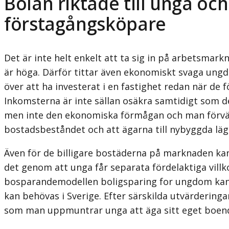
Bolån riktade till unga och
förstagångsköpare
Det är inte helt enkelt att ta sig in på arbetsmark
är höga. Därför tittar även ekonomiskt svaga ungd
över att ha investerat i en fastighet redan när de 
Inkomsterna är inte sällan osäkra samtidigt som det
men inte den ekonomiska förmågan och man förväntas
bostadsbeståndet och att ägarna till nybyggda lä
Även för de billigare bostäderna på marknaden kan 
det genom att unga får separata fördelaktiga villko
bosparandemodellen boligsparing for ungdom kan va
kan behövas i Sverige. Efter särskilda utvärdering
som man uppmuntrar unga att äga sitt eget boende 