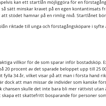
mpelvis kan ett startlån möjliggöra för en förstagån
å så sätt minskar kravet på en egen kontantinsats fr
 att stödet hamnar på en rimlig nivå. Startlånet bö
lån riktade till unga och första­gångs­köpare i syft
elaktiga villkor för de som sparar inför bostadsköp. 
 20 procent av det sparade beloppet upp till 25 00
fylla 34 år, vilket visar på att man i första hand ri
ck att man missar de individer som kanske först när
hansen skulle det inte bara bli mer rättvist utan äv
 skapa ett skattefritt bosparande för personer som 