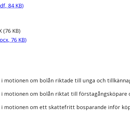
df
,
84
KB
)
X
(
76
KB
)
ocx
,
76
KB
)
i motionen om bolån riktade till unga och tillkänna
i motionen om bolån riktat till förstagångsköpare o
i motionen om ett skattefritt bosparande inför köp