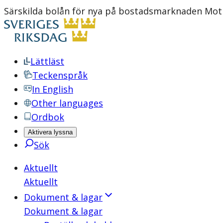
Särskilda bolån för nya på bostadsmarknaden Moti
Lättläst
Teckenspråk
In English
Other languages
Ordbok
Aktivera lyssna
Sök
Aktuellt
Aktuellt
Dokument & lagar
Dokument & lagar