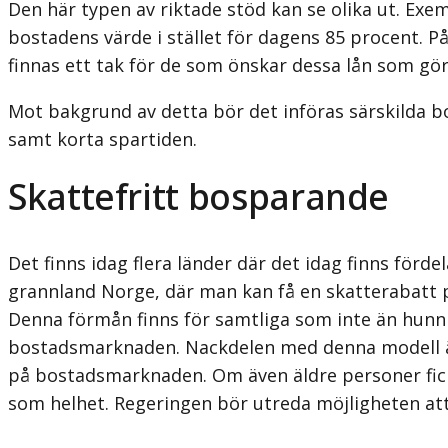
Den här typen av riktade stöd kan se olika ut. Exe
bostadens värde i stället för dagens 85 procent. P
finnas ett tak för de som önskar dessa lån som gör
Mot bakgrund av detta bör det införas särskilda bo
samt korta spartiden.
Skattefritt bosparande
Det finns idag flera länder där det idag finns förd
grannland Norge, där man kan få en skatterabatt på
Denna förmån finns för samtliga som inte än hunnit 
bostadsmarknaden. Nackdelen med denna modell är do
på bostads­marknaden. Om även äldre personer fick c
som helhet. Regeringen bör utreda möjligheten att