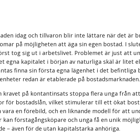
naden idag och tillvaron blir inte lättare när det är
omar på möjligheten att äga sin egen bostad. I slut
först tog sig ut i arbetslivet. Problemet är just att
 egna kapitalet i början av naturliga skäl är litet e
 finna sin första egna lägenhet i det befintliga bo
genheter redan är etablerade på bostadsmarknaden.
kravet på kontantinsats stoppa flera unga från att
r för bostadslån, vilket stimulerar till ett ökat b
ra en förebild, och en liknande modell för att und
ar kan förstagångsköpare och unga få en unik möjlig
– även för de utan kapital­starka anhöriga.