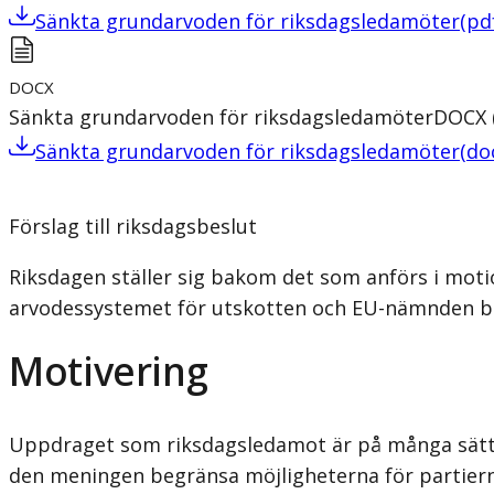
Sänkta grundarvoden för riksdagsledamöter
(
pd
DOCX
Sänkta grundarvoden för riksdagsledamöter
DOCX
Sänkta grundarvoden för riksdagsledamöter
(
do
Förslag till riksdagsbeslut
Riksdagen ställer sig bakom det som anförs i mo
arvodessystemet för utskotten och EU-nämnden bör 
Motivering
Uppdraget som riksdagsledamot är på många sätt kr
den meningen begränsa möjligheterna för partierna