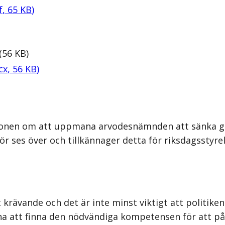
f
,
65
KB
)
(
56
KB
)
cx
,
56
KB
)
tionen om att uppmana arvodesnämnden att sänka g
ses över och tillkännager detta för riksdagsstyrel
ävande och det är inte minst viktigt att politiken 
 att finna den nödvändiga kompetensen för att på et