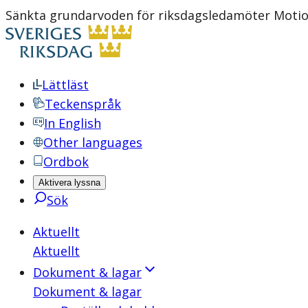
Sänkta grundarvoden för riksdagsledamöter Motion
Lättläst
Teckenspråk
In English
Other languages
Ordbok
Aktivera lyssna
Sök
Aktuellt
Aktuellt
Dokument & lagar
Dokument & lagar