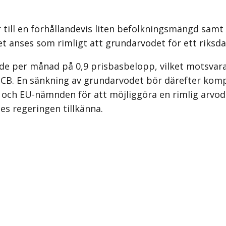
r till en förhållandevis liten befolkningsmängd samt
et anses som rimligt att grundarvodet för ett riks
ode per månad på 0,9 prisbas­belopp, vilket motsvar
ia SCB. En sänkning av grundarvodet bör därefter ko
 och EU-nämnden för att möjliggöra en rimlig arvod
es regeringen tillkänna.